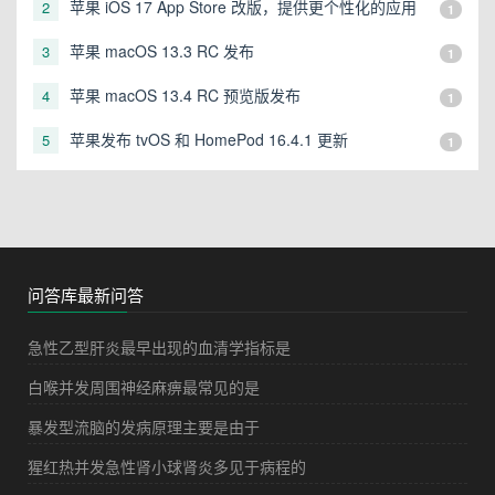
苹果 iOS 17 App Store 改版，提供更个性化的应用
2
1
推荐
苹果 macOS 13.3 RC 发布
3
1
苹果 macOS 13.4 RC 预览版发布
4
1
苹果发布 tvOS 和 HomePod 16.4.1 更新
5
1
问答库最新问答
急性乙型肝炎最早出现的血清学指标是
白喉并发周围神经麻痹最常见的是
暴发型流脑的发病原理主要是由于
猩红热并发急性肾小球肾炎多见于病程的