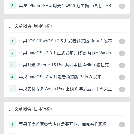
iTunes 12.12.8 更新
苹果 iPhone SE 4 曝光：4800 万主摄、改用 USB-
5
1
C、引入操作按钮
文章阅读 (周排行榜)
苹果 iOS / iPadOS 16.5 开发者预览版 Beta 3 发布
1
1
苹果 macOS 13.3.1 正式发布：修复 Apple Watch
2
1
手表无法自动解锁 Mac 问题
苹果升级 iPhone 15 Pro 系列手机“Action”按钮交
3
1
互：替代音量键充当快门
苹果 macOS 13.4 开发者预览版 Beta 3 发布
4
1
苹果支付服务 Apple Pay 上线 8 年之后，于今天正
5
1
式登陆韩国市场
文章阅读 (日排行榜)
苹果印度首家零售店在孟买开业，库克亲临现场
1
1