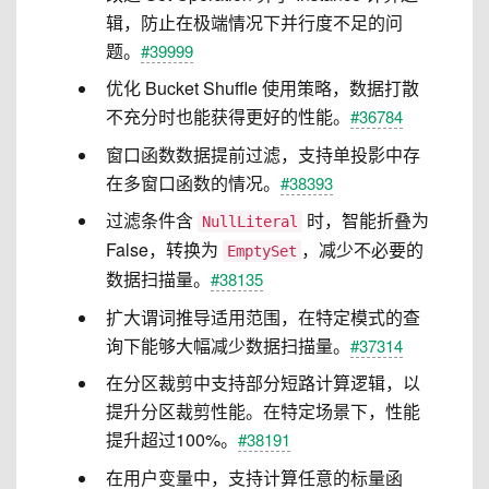
辑，防止在极端情况下并行度不足的问
题。
#39999
优化 Bucket Shuffle 使用策略，数据打散
不充分时也能获得更好的性能。
#36784
窗口函数数据提前过滤，支持单投影中存
在多窗口函数的情况。
#38393
过滤条件含
时，智能折叠为
NullLiteral
False，转换为
，减少不必要的
EmptySet
数据扫描量。
#38135
扩大谓词推导适用范围，在特定模式的查
询下能够大幅减少数据扫描量。
#37314
在分区裁剪中支持部分短路计算逻辑，以
提升分区裁剪性能。在特定场景下，性能
提升超过100%。
#38191
在用户变量中，支持计算任意的标量函