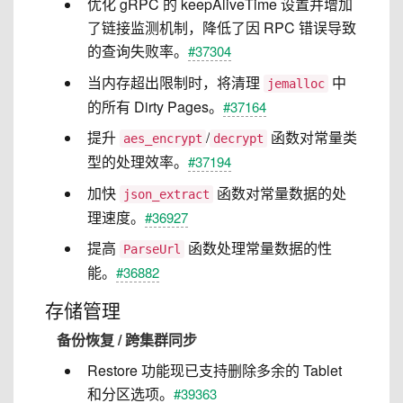
优化 gRPC 的 keepAliveTime 设置并增加
了链接监测机制，降低了因 RPC 错误导致
的查询失败率。
#37304
当内存超出限制时，将清理
中
jemalloc
的所有 Dirty Pages。
#37164
提升
/
函数对常量类
aes_encrypt
decrypt
型的处理效率。
#37194
加快
函数对常量数据的处
json_extract
理速度。
#36927
提高
函数处理常量数据的性
ParseUrl
能。
#36882
存储管理
备份恢复 / 跨集群同步
Restore 功能现已支持删除多余的 Tablet
和分区选项。
#39363