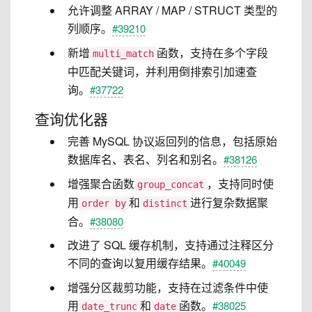
允许调整 ARRAY / MAP / STRUCT 类型的
列顺序。
#39210
新增
函数，支持在多个字段
multi_match
中匹配关键词，并利用倒排索引加速查
询。
#37722
查询优化器
完善 MySQL 协议返回列的信息，包括原始
数据库名、表名、列名和别名。
#38126
增强聚合函数
，支持同时使
group_concat
用
和
进行复杂数据聚
order by
distinct
合。
#38080
改进了 SQL 缓存机制，支持通过注释区分
不同的查询以复用缓存结果。
#40049
增强分区裁剪功能，支持在过滤条件中使
用
和
函数。
#38025
date_trunc
date