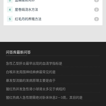
2
屋卷绢浇水方法
4
2
红毛丹的养殖方法
5
2
问答库最新问答
急性乙型肝炎最早出现的血清学指标是
白喉并发周围神经麻痹最常见的是
暴发型流脑的发病原理主要是由于
猩红热并发急性肾小球肾炎多见于病程的
猩红热病人急性期需绝对卧床休息2－3周，其目的是