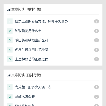
文章阅读 (周排行榜)
虹之玉锦的养殖方法，掉叶子怎么办
1
5
种玫瑰花用什么土
2
4
毛山药和铁棍山药区别
3
4
虎皮兰可以用沙子种吗
4
4
土里种蒜苗的正确过程
5
4
文章阅读 (日排行榜)
鸟巢蕨一般多少天浇一次
1
2
马醉木怎么养
2
2
蓝蝴蝶如何养
3