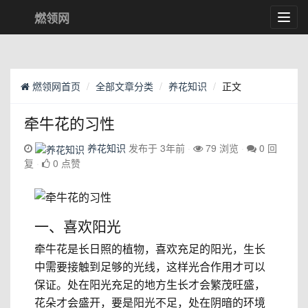
燃领网
Toggl
navig
燃领网首页
全部文章分类
养花知识
正文
牵牛花的习性
养花知识
发布于 3年前
79 浏览
0 回
复
0 点赞
一、喜欢阳光
牵牛花是长日照的植物，喜欢充足的阳光，生长
中需要接触到足够的光线，这样光合作用才可以
保证。处在阳光充足的地方生长才会繁茂旺盛，
花朵才会盛开，要是阳光不足，处在阴暗的环境