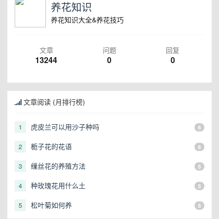
养花知识
养花知识大全&养花技巧
文章
问题
回复
13244
0
0
文章阅读 (月排行榜)
虎皮兰可以用沙子种吗
1
6
栀子花的花语
2
6
缫丝花的养殖方法
3
5
种玫瑰花用什么土
4
5
松叶菊如何养
5
5