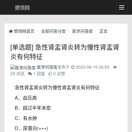
燃领网
Toggl
navig
燃领网首页
全部问答分类
医学问答库
正文
[单选题] 急性肾盂肾炎转为慢性肾盂肾
炎有何特征
医学问答库
发布于
2023-08-15 00:55
29 浏览
1 回复
0 点赞
急性肾盂肾炎转为慢性肾盂肾炎有何特征
A．血压高
B．超过半年未愈
C．有水肿
D．尿蛋白(+++)