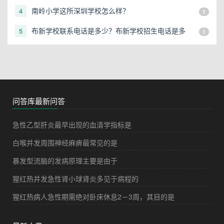
少？
南岭小学这所深圳学校怎么样？
4
1
布新学校联系电话是多少？布新学校招生电话是多
5
1
少？
问答库最新问答
急性乙型肝炎最早出现的血清学指标是
白喉并发周围神经麻痹最常见的是
暴发型流脑的发病原理主要是由于
猩红热并发急性肾小球肾炎多见于病程的
猩红热病人急性期需绝对卧床休息2－3周，其目的是