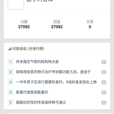
问题
回复
文章
27092
27092
0
问答阅读 (月排行榜)
终末细支气管的结构特点是
1
7
硫氧嘧啶类药物可治疗甲状腺功能亢进，是由于
2
6
一中年男子在进行健康检查时，X线检查发现右上肺
3
6
有一直径3cm的圆形阴影，应初步考虑
能量代谢是指能量的
4
5
细菌抗药性的传递或转移可通过
5
5