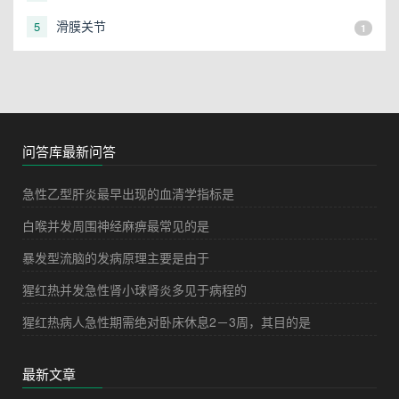
断，表情恐怖，大汗淋漓，此时首要的护理措施是
滑膜关节
5
1
问答库最新问答
急性乙型肝炎最早出现的血清学指标是
白喉并发周围神经麻痹最常见的是
暴发型流脑的发病原理主要是由于
猩红热并发急性肾小球肾炎多见于病程的
猩红热病人急性期需绝对卧床休息2－3周，其目的是
最新文章