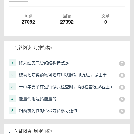
问题
回复
文章
27092
27092
0
问答阅读 (月排行榜)
终末细支气管的结构特点是
1
7
硫氧嘧啶类药物可治疗甲状腺功能亢进，是由于
2
6
一中年男子在进行健康检查时，X线检查发现右上肺
3
6
有一直径3cm的圆形阴影，应初步考虑
能量代谢是指能量的
4
5
细菌抗药性的传递或转移可通过
5
5
问答阅读 (周排行榜)