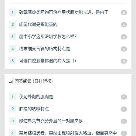
硫氧嘧啶类药物可治疗甲状腺功能亢进，是由于
1
6
能量代谢是指能量的
2
5
丽中小学这所深圳学校怎么样？
3
4
终末细支气管的结构特点是
4
4
可选口腔测量体温的病人是（）
5
3
问答阅读 (日排行榜)
使足外翻的肌肉是
1
1
肺癌的咳嗽特点
2
1
能使肩关节充分外展的一对肌肉是
3
1
某肺结核患者，突然出现喷射性大咯血，继而突然中
4
1