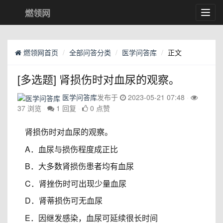
燃领网
Toggl
navig
燃领网首页
全部问答分类
医学问答库
正文
[多选题] 肾损伤时对血尿的观察。
医学问答库
发布于
2023-05-21 07:48
37 浏览
1 回复
0 点赞
肾损伤时对血尿的观察。
A．血尿与损伤程度成正比
B．大多数肾损伤患者均有血尿
C．肾挫伤时可出现少量血尿
D．肾蒂损伤可无血尿
E．因继发感染，血尿可延续很长时间