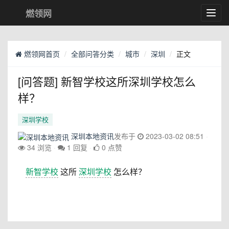
燃领网
Toggl
navig
燃领网首页
全部问答分类
城市
深圳
正文
[问答题] 新智学校这所深圳学校怎么
样？
深圳学校
深圳本地资讯
发布于
2023-03-02 08:51
34 浏览
1 回复
0 点赞
新智学校
这所
深圳学校
怎么样？