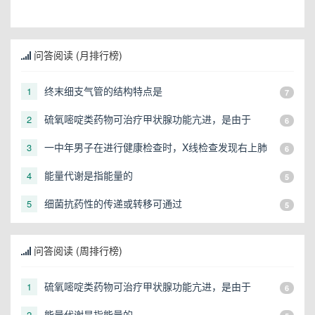
问答阅读 (月排行榜)
终末细支气管的结构特点是
1
7
硫氧嘧啶类药物可治疗甲状腺功能亢进，是由于
2
6
一中年男子在进行健康检查时，X线检查发现右上肺
3
6
有一直径3cm的圆形阴影，应初步考虑
能量代谢是指能量的
4
5
细菌抗药性的传递或转移可通过
5
5
问答阅读 (周排行榜)
硫氧嘧啶类药物可治疗甲状腺功能亢进，是由于
1
6
能量代谢是指能量的
2