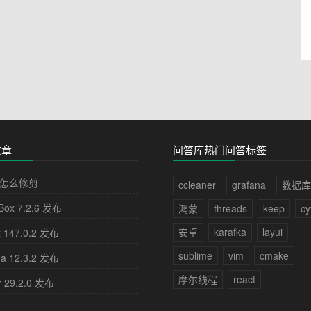
文章
问答库热门问答标签
怎么修剪
ccleaner
grafana
数据库
lBox 7.2.6 发布
鸿蒙
threads
keep
cy
安卓
karafka
layui
x 147.0.2 发布
sublime
vim
cmake
na 12.3.2 发布
摩尔线程
react
r 29.2.0 发布