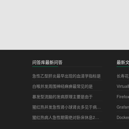
问答库最新问答
最新
急性乙型肝炎最早出现的血清学指标是
长寿花
白喉并发周围神经麻痹最常见的是
Virtua
暴发型流脑的发病原理主要是由于
Firefo
猩红热并发急性肾小球肾炎多见于病程的
Grafa
猩红热病人急性期需绝对卧床休息2－3周，其目的是
Docke