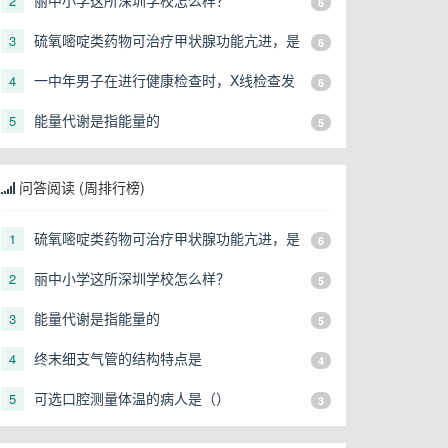
丽中小学这所深圳学校怎么样？
2
6
硫氧嘧啶类药物可治疗甲状腺功能亢进，是
3
6
由于
一中年男子在进行健康检查时，X线检查发
4
6
现右上肺有一直径3cm的圆形阴影，应初步
能量代谢是指能量的
5
5
考虑
问答阅读 (周排行榜)
硫氧嘧啶类药物可治疗甲状腺功能亢进，是
1
6
由于
丽中小学这所深圳学校怎么样？
2
5
能量代谢是指能量的
3
5
终末细支气管的结构特点是
4
4
可选口腔测量体温的病人是（）
5
3