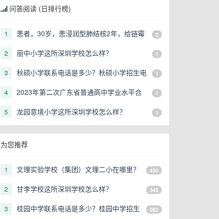
问答阅读 (日排行榜)
患者，30岁，患浸润型肺结核2年，给链霉
1
2
素0．5g肌注，2次／天，口服异烟肼、利
丽中小学这所深圳学校怎么样？
2
1
福平治疗半年，近来自诉耳鸣，听力下降，
可能是
秋硕小学联系电话是多少？秋硕小学招生电
3
1
话是多少？
2023年第二次广东省普通高中学业水平合
4
1
格性考试报名地点有哪些？
龙园意境小学这所深圳学校怎么样？
5
1
为您推荐
文理实验学校（集团）文理二小在哪里？
1
430
文理实验学校（集团）文理二小地址在
甘李学校这所深圳学校怎么样？
2
345
哪？
桂园中学联系电话是多少？桂园中学招生
3
282