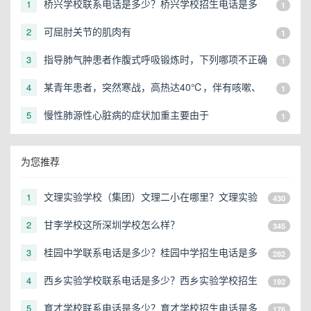
桥兴学校联系电话是多少？桥兴学校招生电话是多
1
1
少？
可屈肘关节的肌肉有
2
1
指导肺气肿患者作腹式呼吸锻炼时，下列哪项不正确
3
1
某青年患者，突然寒战，高热达40℃，伴有咳嗽、
4
1
胸痛，2h前服阿司匹林，出大汗后热退，血压10．6
慢性肺源性心脏病的症状加重主要由于
5
1
／6．5kPa，脉搏102次／min，神志清，四肢暖，白
细胞20×10的9次方／L，胸片为右上肺大片状阴影，
呈段分布，诊断为
为您推荐
文理实验学校（集团）文理二小在哪里？文理实验
1
430
学校（集团）文理二小地址在哪？
甘李学校这所深圳学校怎么样？
2
345
桂园中学联系电话是多少？桂园中学招生电话是多
3
282
少？
西乡实验学校联系电话是多少？西乡实验学校招生
4
192
电话是多少？
育才学校联系电话是多少？育才学校招生电话是多
5
176