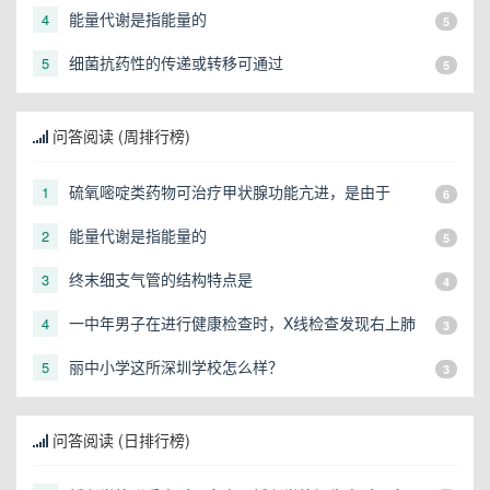
有一直径3cm的圆形阴影，应初步考虑
能量代谢是指能量的
4
5
细菌抗药性的传递或转移可通过
5
5
问答阅读 (周排行榜)
硫氧嘧啶类药物可治疗甲状腺功能亢进，是由于
1
6
能量代谢是指能量的
2
5
终末细支气管的结构特点是
3
4
一中年男子在进行健康检查时，X线检查发现右上肺
4
3
有一直径3cm的圆形阴影，应初步考虑
丽中小学这所深圳学校怎么样？
5
3
问答阅读 (日排行榜)