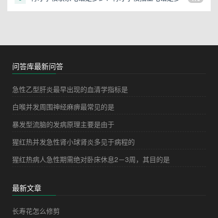
少？
问答库最新问答
急性乙型肝炎最早出现的血清学指标是
白喉并发周围神经麻痹最常见的是
暴发型流脑的发病原理主要是由于
猩红热并发急性肾小球肾炎多见于病程的
猩红热病人急性期需绝对卧床休息2－3周，其目的是
最新文章
长寿花怎么修剪