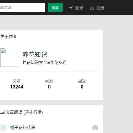
登录
注册
搜索
关于作者
养花知识
养花知识大全&养花技巧
文章
问题
回复
13244
0
0
文章阅读 (月排行榜)
栀子花的花语
1
5