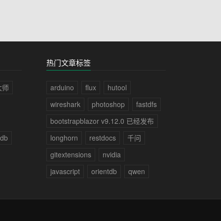
热门文章标签
大师
arduino
flux
hutool
wireshark
photoshop
fastdfs
bootstrapblazor v9.12.0 已经发布
tdb
longhorn
restdocs
千问
gitextensions
nvidia
javascript
orientdb
qwen