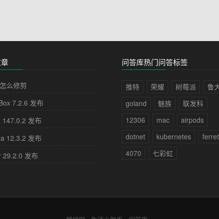
文章
问答库热门问答标签
怎么修剪
推特
荣耀
树莓派
鲁
lBox 7.2.6 发布
goland
魅族
联发科
12306
mac
airpods
x 147.0.2 发布
dotnet
kubernetes
ferre
na 12.3.2 发布
4070
七彩虹
r 29.2.0 发布