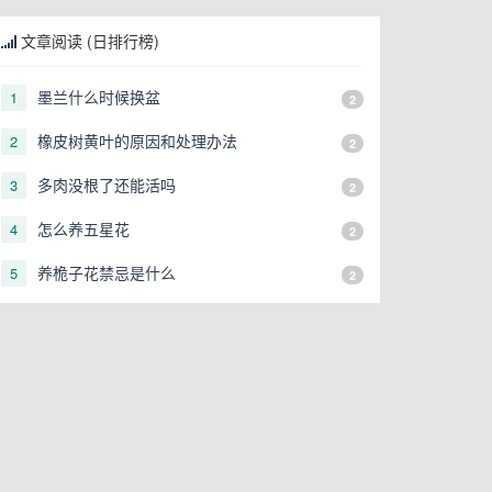
文章阅读 (日排行榜)
墨兰什么时候换盆
1
2
橡皮树黄叶的原因和处理办法
2
2
多肉没根了还能活吗
3
2
怎么养五星花
4
2
养桅子花禁忌是什么
5
2