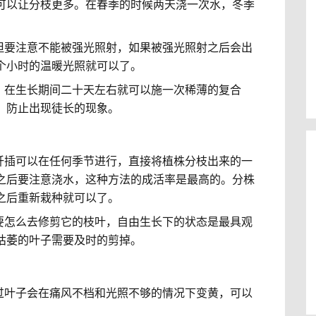
可以让分枝更多。在春季的时候两天浇一次水，冬季
，但要注意不能被强光照射，如果被强光照射之后会出
个小时的温暖光照就可以了。
，在生长期间二十天左右就可以施一次稀薄的复合
，防止出现徒长的现象。
，扦插可以在任何季节进行，直接将植株分枝出来的一
之后要注意浇水，这种方法的成活率是最高的。分株
之后重新栽种就可以了。
需要怎么去修剪它的枝叶，自由生长下的状态是最具观
枯萎的叶子需要及时的剪掉。
不过叶子会在痛风不档和光照不够的情况下变黄，可以