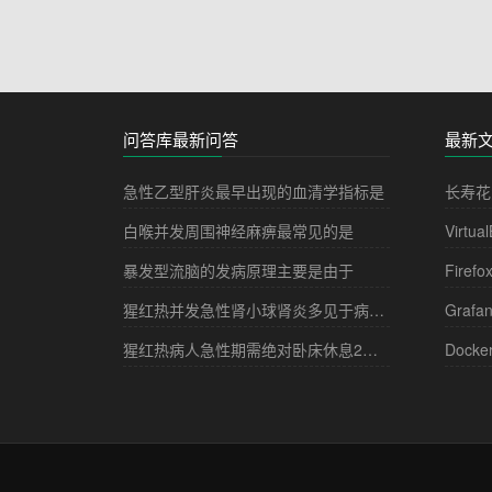
问答库最新问答
最新
急性乙型肝炎最早出现的血清学指标是
长寿花
白喉并发周围神经麻痹最常见的是
Virtua
暴发型流脑的发病原理主要是由于
Firefo
猩红热并发急性肾小球肾炎多见于病程的
Grafa
猩红热病人急性期需绝对卧床休息2－3周，其目的是
Docke