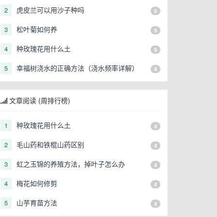
虎皮兰可以用沙子种吗
2
5
松叶菊如何养
3
5
种玫瑰花用什么土
4
5
幸福树浇水的正确方法（浇水频率详解）
5
4
文章阅读 (周排行榜)
种玫瑰花用什么土
1
4
毛山药和铁棍山药区别
2
4
虹之玉锦的养殖方法，掉叶子怎么办
3
4
梅花如何修剪
4
4
山芋育苗方法
5
4