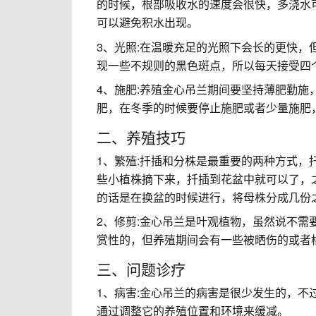
的时候，根部吸收水的速度会很快，多浇水
可以避免积水出现。
3、光照:在温暖充足的光照下会长的更快
现一些不规则的黑色斑点，所以每天接受四
4、施肥:养殖金心吊兰期间要坚持薄肥勤施
肥，在冬季的时候要停止施肥或者少量施肥
二、养殖技巧
1、繁殖:扦插和分株是最重要的两种方式
些小植株摘下来，扦插到花盆中就可以了，
的话是在换盆的时候进行，将母株分成几份
2、修剪:金心吊兰是叶观植物，虽然说不
赏性的，但养殖期间会有一些被晒伤的或者
三、问题诊疗
1、病害:金心吊兰的病害是很少发生的，
通过调整它的养殖位置和环境来缓减。