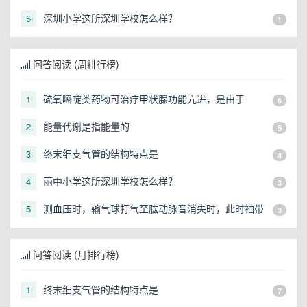
话是多少？
深圳小学这所深圳学校怎么样？
5
1
问答阅读 (周排行榜)
硫氧嘧啶类药物可治疗甲状腺功能亢进，是由于
1
6
能量代谢是指能量的
2
5
终末细支气管的结构特点是
3
4
丽中小学这所深圳学校怎么样？
4
3
测血压时，输气球打气至肱动脉音消失时，此时袖带
5
3
内压力是（）
问答阅读 (月排行榜)
终末细支气管的结构特点是
1
7