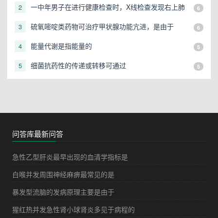
一中年男子在进行健康检查时，X线检查发现右上肺
2
6
有一直径3cm的圆形阴影，应初步考虑
硫氧嘧啶类药物可治疗甲状腺功能亢进，是由于
3
6
能量代谢是指能量的
4
5
细菌抗药性的传递或转移可通过
5
5
问答库最新问答
急性乙型肝炎最早出现的血清学指标是
白喉并发周围神经麻痹最常见的是
暴发型流脑的发病原理主要是由于
猩红热并发急性肾小球肾炎多见于病程的