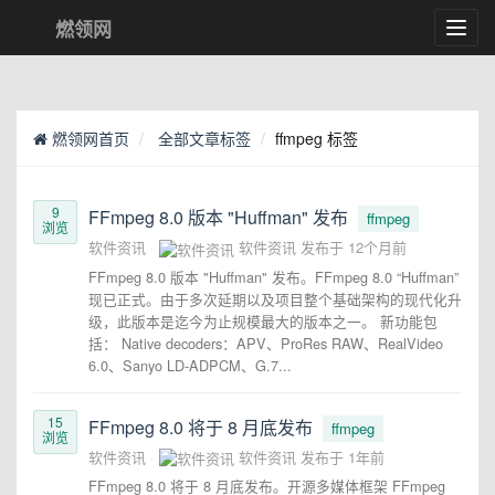
燃领网
Toggl
navig
燃领网首页
全部文章标签
ffmpeg 标签
9
FFmpeg 8.0 版本 "Huffman" 发布
ffmpeg
浏览
软件资讯
软件资讯
发布于
12个月前
FFmpeg 8.0 版本 "Huffman" 发布。FFmpeg 8.0 “Huffman”
现已正式。由于多次延期以及项目整个基础架构的现代化升
级，此版本是迄今为止规模最大的版本之一。 新功能包
括： Native decoders：APV、ProRes RAW、RealVideo
6.0、Sanyo LD-ADPCM、G.7...
15
FFmpeg 8.0 将于 8 月底发布
ffmpeg
浏览
软件资讯
软件资讯
发布于
1年前
FFmpeg 8.0 将于 8 月底发布。开源多媒体框架 FFmpeg