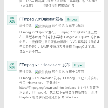
频，TSAC 可将其压缩至 5.5 kb/s （单声道）或 7.5 kb/s
（立体声）—— 并确保提供可感知的“良...
38
FFmpeg 7.0“Dijkstra”发布
ffmpeg
浏览
软件资讯
软件资讯
发布于
2年前
FFmpeg 7.0“Dijkstra”发布。FFmpeg 7.0“Dijkstra” 现已发
布。此版本以荷兰计算机科学家 Edsger W. Dijkstra 的名字
命名，一些值得注意的变化包括原生 VVC 解码器（目前处
于实验阶段）、IAMF 支持以及多线程 ffmpegCLI 工具。
该版本并不向...
29
FFmpeg 6.1 "Heaviside" 发布
ffmpeg
浏览
软件资讯
软件资讯
发布于
2年前
FFmpeg 6.1 "Heaviside" 发布。FFmpeg 6.1 已正式发布，
代号 "Heaviside"。 下载地址：
https://ffmpeg.org/download.html#release_6.1 作为重要版
本更新，FFmpeg 6.1 包含以下值得关注的新特性： 新增
Playdate 视频解码器和分离器 为 Windows ...