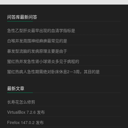
问答库最新问答
急性乙型肝炎最早出现的血清学指标是
白喉并发周围神经麻痹最常见的是
暴发型流脑的发病原理主要是由于
猩红热并发急性肾小球肾炎多见于病程的
猩红热病人急性期需绝对卧床休息2－3周，其目的是
最新文章
长寿花怎么修剪
VirtualBox 7.2.6 发布
Firefox 147.0.2 发布