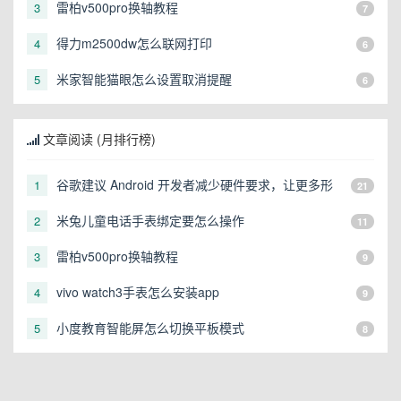
雷柏v500pro换轴教程
3
7
得力m2500dw怎么联网打印
4
6
米家智能猫眼怎么设置取消提醒
5
6
文章阅读 (月排行榜)
谷歌建议 Android 开发者减少硬件要求，让更多形
1
21
态的设备可以运行
米兔儿童电话手表绑定要怎么操作
2
11
雷柏v500pro换轴教程
3
9
vivo watch3手表怎么安装app
4
9
小度教育智能屏怎么切换平板模式
5
8