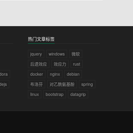
热门文章标签
jquery
windows
微软
后遗效应
效应力
rust
dora
docker
nginx
debian
dejs
布洛芬
对乙酰氨基酚
spring
linux
bootstrap
datagrip