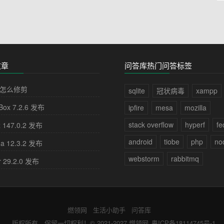
文章
问答库热门问答标签
怎么修剪
sqlite
冠状病毒
xampp
lBox 7.2.6 发布
ipfire
mesa
mozilla
stack overflow
hyperf
fe
x 147.0.2 发布
android
tiobe
php
no
na 12.3.2 发布
webstorm
rabbitmq
r 29.2.0 发布
燃领网
生活小助手
问答库
版权所有，保留一切权利！© 2021-2027
燃领网
粤ICP备18114745号-1