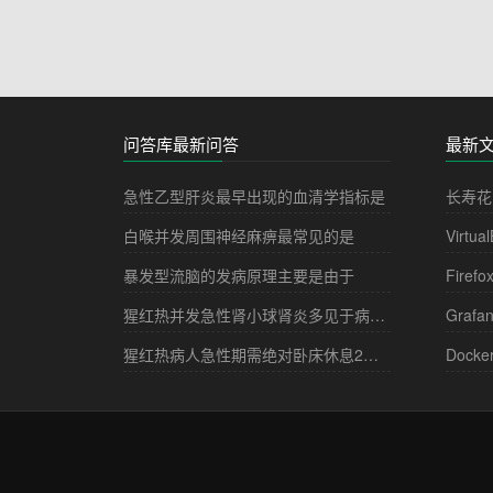
问答库最新问答
最新
急性乙型肝炎最早出现的血清学指标是
长寿花
白喉并发周围神经麻痹最常见的是
Virtua
暴发型流脑的发病原理主要是由于
Firefo
猩红热并发急性肾小球肾炎多见于病程的
Grafa
猩红热病人急性期需绝对卧床休息2－3周，其目的是
Docke