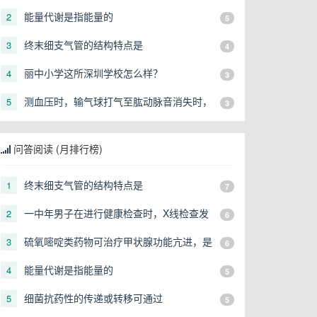
由于
能量代谢是指能量的
2
5
终末细支气管的结构特点是
3
4
丽中小学这所深圳学校怎么样？
4
3
测血压时，输气球打气至肱动脉音消失时，
5
3
此时袖带内压力是（）
问答阅读 (月排行榜)
终末细支气管的结构特点是
1
7
一中年男子在进行健康检查时，X线检查发
2
6
现右上肺有一直径3cm的圆形阴影，应初步
硫氧嘧啶类药物可治疗甲状腺功能亢进，是
3
6
考虑
由于
能量代谢是指能量的
4
5
细菌抗药性的传递或转移可通过
5
5