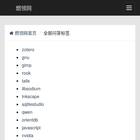
燃领网
Toggl
navig
燃领网首页
全部问答标签
zotero
gnu
gimp
rook
tails
libsodium
inkscape
sqlitestudio
qwen
orientdb
javascript
nvidia