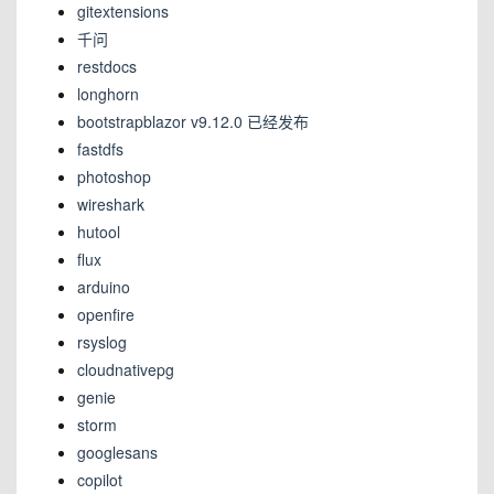
gitextensions
千问
restdocs
longhorn
bootstrapblazor v9.12.0 已经发布
fastdfs
photoshop
wireshark
hutool
flux
arduino
openfire
rsyslog
cloudnativepg
genie
storm
googlesans
copilot