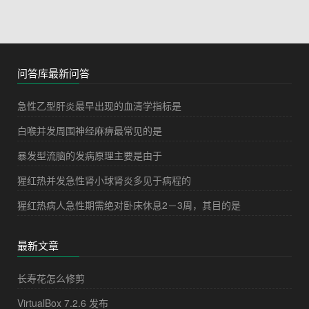
问答库最新问答
急性乙型肝炎最早出现的血清学指标是
白喉并发周围神经麻痹最常见的是
暴发型流脑的发病原理主要是由于
猩红热并发急性肾小球肾炎多见于病程的
猩红热病人急性期需绝对卧床休息2－3周，其目的是
最新文章
长寿花怎么修剪
VirtualBox 7.2.6 发布