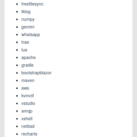
freefilesync
tklog
numpy
gemini
whatsapp
trae
lua
apache
gradle
bootstrapblazor
maven
aws
kvmctf
vstudio
amqp
xshell
netbsd
recharts