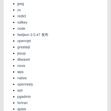
jpeg
zx
redict
valkey
node
fastjson 2.0.47 发布
opennjet
greatsql
jsoup
dbeaver
nova
wps
native
openresty
ssh
pgadmin
fortran
apisix