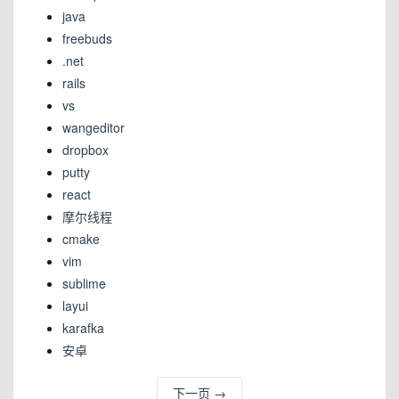
java
freebuds
.net
rails
vs
wangeditor
dropbox
putty
react
摩尔线程
cmake
vim
sublime
layui
karafka
安卓
下一页
→