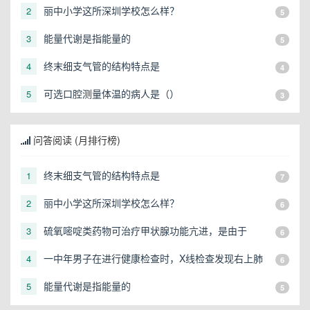
丽中小学这所深圳学校怎么样？
2
5
能量代谢是指能量的
3
5
终末细支气管的结构特点是
4
4
可选口腔测量体温的病人是（）
5
3
问答阅读 (月排行榜)
终末细支气管的结构特点是
1
7
丽中小学这所深圳学校怎么样？
2
6
硫氧嘧啶类药物可治疗甲状腺功能亢进，是由于
3
6
一中年男子在进行健康检查时，X线检查发现右上肺
4
6
有一直径3cm的圆形阴影，应初步考虑
能量代谢是指能量的
5
5