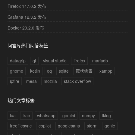
Firefox 147.0.2 发布
Grafana 12.3.2 发布
Docker 29.2.0 发布
问答库热门问答标签
datagrip
qt
visual studio
firefox
mariadb
gnome
kotlin
qq
sqlite
冠状病毒
xampp
ipfire
mesa
mozilla
stack overflow
热门文章标签
lua
trae
whatsapp
gemini
numpy
tklog
freefilesync
copilot
googlesans
storm
genie