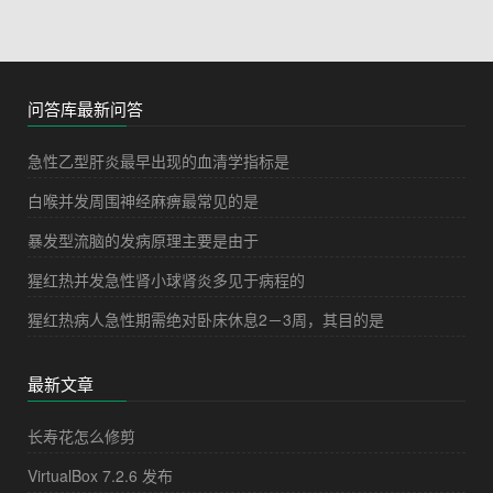
问答库最新问答
急性乙型肝炎最早出现的血清学指标是
白喉并发周围神经麻痹最常见的是
暴发型流脑的发病原理主要是由于
猩红热并发急性肾小球肾炎多见于病程的
猩红热病人急性期需绝对卧床休息2－3周，其目的是
最新文章
长寿花怎么修剪
VirtualBox 7.2.6 发布