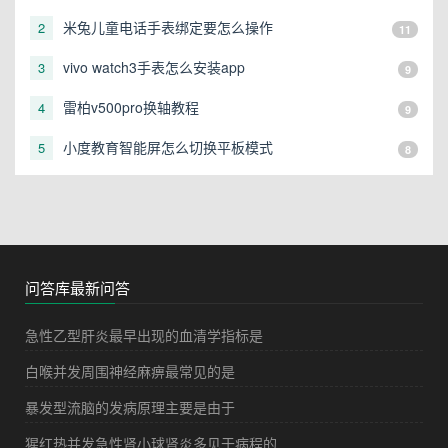
态的设备可以运行
米兔儿童电话手表绑定要怎么操作
2
11
vivo watch3手表怎么安装app
3
9
雷柏v500pro换轴教程
4
9
小度教育智能屏怎么切换平板模式
5
8
问答库最新问答
急性乙型肝炎最早出现的血清学指标是
白喉并发周围神经麻痹最常见的是
暴发型流脑的发病原理主要是由于
猩红热并发急性肾小球肾炎多见于病程的