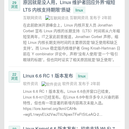
原因就是没人用，Linux 维护者回应外界“缩短
29
浏览
LTS 内核支持期限”质疑
linux
互联网资讯
互联网资讯
发布于
2年前
在此前欧洲开源峰会上，Linux 内核开发人员 Jonathan
Corbet 宣布 Linux 内核的长期支持（LTS）时间将从六年缩
短至两年，IT之家此前曾报道，Jonathan Corbet 声称，缩
短 Linux 内核长期支持时间的主要原因是“缺乏使用和缺乏
支持”。而 Linux 稳定版内核维护者 Greg Kroah-Hartman 日
前在 Y combinator 评论中，声称“没有人使用”是一个“吸引
眼球的标题”，但也同时证实了相关原因就是“缺乏使用”。
22
Linux 6.6 RC 1 版本发布
linux
浏览
软件资讯
软件资讯
发布于
2年前
Linux 6.6 RC 1 版本发布。Linux 6.6合并窗口已结束，
Linux 6.6-rc1已经发布。在Linux 6.6中有许多令人兴奋的新
特性，但也有一项显著的新增内容再次未能入选。
https://lore.kernel.org/lkml/CAHk-
=wgfL1rwyvELk2VwJTtiLNpwxTFeFtStLeAQ-2...
Linux Kernel 6.5 版本发布：初步支持 Wi-Fi 7
22