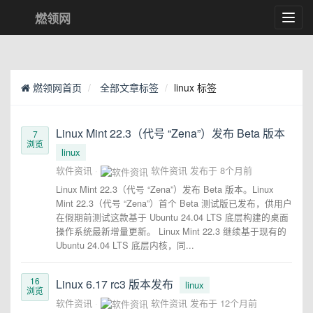
燃领网
Toggl
navig
燃领网首页
全部文章标签
linux 标签
Linux Mint 22.3（代号 “Zena”）发布 Beta 版本
7
浏览
linux
软件资讯
软件资讯
发布于
8个月前
Linux Mint 22.3（代号 “Zena”）发布 Beta 版本。Linux
Mint 22.3（代号 “Zena”）首个 Beta 测试版已发布，供用户
在假期前测试这款基于 Ubuntu 24.04 LTS 底层构建的桌面
操作系统最新增量更新。 Linux Mint 22.3 继续基于现有的
Ubuntu 24.04 LTS 底层内核，同...
16
Linux 6.17 rc3 版本发布
linux
浏览
软件资讯
软件资讯
发布于
12个月前