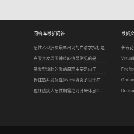
问答库最新问答
最新
急性乙型肝炎最早出现的血清学指标是
长寿花
白喉并发周围神经麻痹最常见的是
Virtua
暴发型流脑的发病原理主要是由于
Firefo
猩红热并发急性肾小球肾炎多见于病程的
Grafa
猩红热病人急性期需绝对卧床休息2－3周，其目的是
Docke