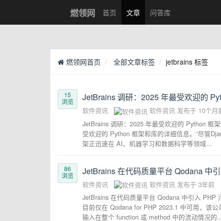
燃领网
首页
文章
问答库
燃领网首页
全部文章标签
jetbrains 标签
15
JetBrains 调研：2025 年最受欢迎的 P
浏览
软件资讯
软件资讯
发布于
10个月
JetBrains 调研：2025 年最受欢迎的 Python
受欢迎的 Python 框架和库的详细信息。“尽管Dj
架正迅速在 AI、机器学习和数据科学等领域...
86
JetBrains 在代码质量平台 Qodana 
浏览
软件资讯
软件资讯
发布于
3年前
JetBrains 在代码质量平台 Qodana 中引入 P
目前仅在 Qodana for PHP 2023.1
输入在整个 function 或 method 中的流动情况的..