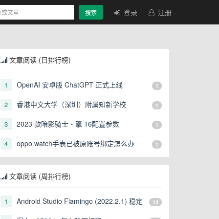
登录
注册
搜索
文章阅读 (日排行榜)
OpenAI 安卓版 ChatGPT 正式上线
1
1
香港中文大学（深圳）附属知新学校
2
1
2023 款暗影骑士・擎 16配置参数
3
1
oppo watch手表已被原账号绑定怎么办
4
1
文章阅读 (周排行榜)
Android Studio Flamingo (2022.2.1) 稳定
1
13
版发布