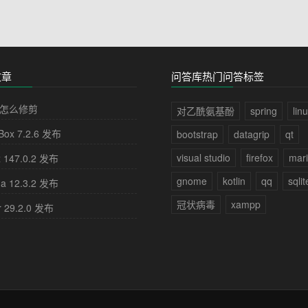
文章
问答库热门问答标签
怎么修剪
对乙酰氨基酚
spring
lin
lBox 7.2.6 发布
bootstrap
datagrip
qt
visual studio
firefox
mar
x 147.0.2 发布
gnome
kotlin
qq
sqlit
na 12.3.2 发布
冠状病毒
xampp
r 29.2.0 发布