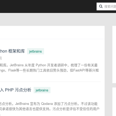
ython 框架和库
jetbrains
前
 框架和库。JetBrains 从年度 Python 开发者调研中，梳理了一份有关最
ango、Flask等一些长期热门工具依旧势头强劲，但FastAPI等新兴框
中引入 PHP 污点分析
jetbrains
HP 污点分析。JetBrains 宣布为 Qodana 添加了污点分析。不过该功能
 中可用，该公司承诺很快为其他语言也提供支持。污点分析是评估不受信任的用户
.