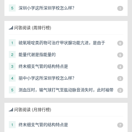
话是多少？
深圳小学这所深圳学校怎么样？
5
1
问答阅读 (周排行榜)
硫氧嘧啶类药物可治疗甲状腺功能亢进，是由于
1
6
能量代谢是指能量的
2
5
终末细支气管的结构特点是
3
4
丽中小学这所深圳学校怎么样？
4
3
测血压时，输气球打气至肱动脉音消失时，此时袖带
5
3
内压力是（）
问答阅读 (月排行榜)
终末细支气管的结构特点是
1
7