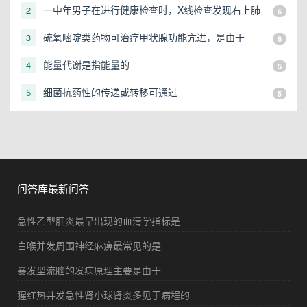
一中年男子在进行健康检查时，X线检查发现右上肺
2
6
有一直径3cm的圆形阴影，应初步考虑
硫氧嘧啶类药物可治疗甲状腺功能亢进，是由于
3
6
能量代谢是指能量的
4
5
细菌抗药性的传递或转移可通过
5
5
问答库最新问答
急性乙型肝炎最早出现的血清学指标是
白喉并发周围神经麻痹最常见的是
暴发型流脑的发病原理主要是由于
猩红热并发急性肾小球肾炎多见于病程的