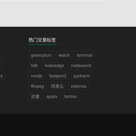
热门文章标签
greenplum
watch
terminal
tidb
kubeedge
redisearch
ux
nextjs
fastjson2
pycharm
ffmpeg
阿里云
visionos
尼康
apisix
fortran