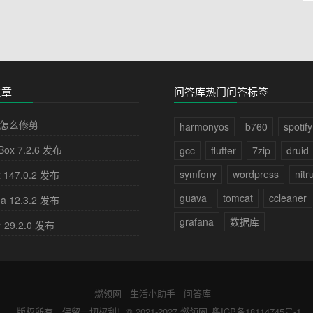
文章
问答库热门问答标签
怎么修剪
harmonyos
b760
spotify
lBox 7.2.6 发布
gcc
flutter
7zip
druid
symfony
wordpress
nitr
x 147.0.2 发布
guava
tomcat
ccleaner
na 12.3.2 发布
grafana
数据库
r 29.2.0 发布
燃领网
生活小助手
问答库
版权所有，保留一切权利！© 2021-2027
燃领网
粤ICP备18114745号-1