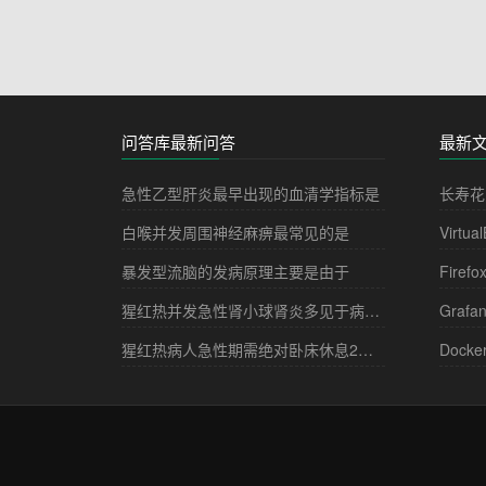
问答库最新问答
最新
急性乙型肝炎最早出现的血清学指标是
长寿花
白喉并发周围神经麻痹最常见的是
Virtua
暴发型流脑的发病原理主要是由于
Firefo
猩红热并发急性肾小球肾炎多见于病程的
Grafa
猩红热病人急性期需绝对卧床休息2－3周，其目的是
Docke