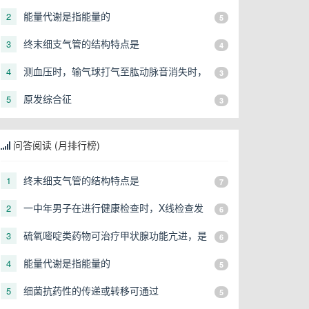
由于
能量代谢是指能量的
2
5
终末细支气管的结构特点是
3
4
测血压时，输气球打气至肱动脉音消失时，
4
3
此时袖带内压力是（）
原发综合征
5
3
问答阅读 (月排行榜)
终末细支气管的结构特点是
1
7
一中年男子在进行健康检查时，X线检查发
2
6
现右上肺有一直径3cm的圆形阴影，应初步
硫氧嘧啶类药物可治疗甲状腺功能亢进，是
3
6
考虑
由于
能量代谢是指能量的
4
5
细菌抗药性的传递或转移可通过
5
5