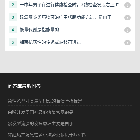
一中年男子在进行健康检查时，X线检查发现右上肺
2
6
有一直径3cm的圆形阴影，应初步考虑
硫氧嘧啶类药物可治疗甲状腺功能亢进，是由于
3
6
能量代谢是指能量的
4
5
细菌抗药性的传递或转移可通过
5
5
问答库最新问答
急性乙型肝炎最早出现的血清学指标是
白喉并发周围神经麻痹最常见的是
暴发型流脑的发病原理主要是由于
猩红热并发急性肾小球肾炎多见于病程的