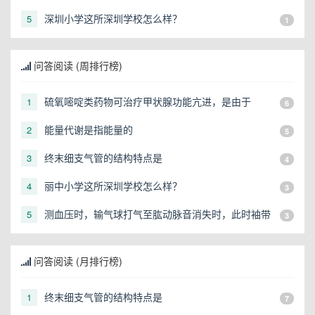
话是多少？
深圳小学这所深圳学校怎么样？
5
1
问答阅读 (周排行榜)
硫氧嘧啶类药物可治疗甲状腺功能亢进，是由于
1
6
能量代谢是指能量的
2
5
终末细支气管的结构特点是
3
4
丽中小学这所深圳学校怎么样？
4
3
测血压时，输气球打气至肱动脉音消失时，此时袖带
5
3
内压力是（）
问答阅读 (月排行榜)
终末细支气管的结构特点是
1
7