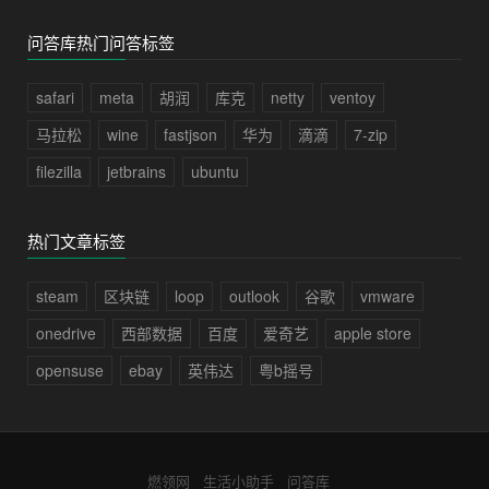
问答库热门问答标签
safari
meta
胡润
库克
netty
ventoy
马拉松
wine
fastjson
华为
滴滴
7-zip
filezilla
jetbrains
ubuntu
热门文章标签
steam
区块链
loop
outlook
谷歌
vmware
onedrive
西部数据
百度
爱奇艺
apple store
opensuse
ebay
英伟达
粤b摇号
燃领网
生活小助手
问答库