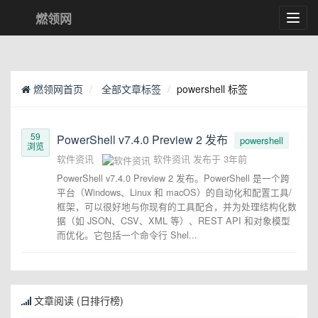
燃领网
Toggl
navig
燃领网首页
全部文章标签
powershell 标签
59
PowerShell v7.4.0 Preview 2 发布
powershell
浏览
软件资讯
软件资讯
发布于
3年前
PowerShell v7.4.0 Preview 2 发布。PowerShell 是一个跨
平台（Windows、Linux 和 macOS）的自动化和配置工具/
框架，可以很好地与你现有的工具配合，并为处理结构化数
据（如 JSON、CSV、XML 等）、REST API 和对象模型
而优化。它包括一个命令行 Shel...
文章阅读 (日排行榜)