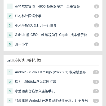
英特尔酷睿 i5-14600 处理器曝光：最高睿频
1
3
5.2GHz，烤机功耗 156W
红树林外国语小学
2
2
小米平板5怎么打开平行世界
3
2
GitHub 前 CEO：AI 编程助手 Copilot 成本低于价
4
2
格，不存在亏损情况
清一小学
5
2
文章阅读 (周排行榜)
Android Studio Flamingo (2022.2.1) 稳定版发布
1
13
得力m2500dw怎么联网打印
2
11
小爱随身音箱怎么连接手机
3
10
谷歌建议 Android 开发者减少硬件要求，让更多形
4
10