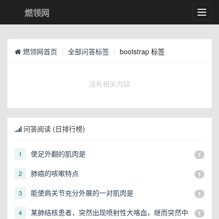
燃领网
Toggl
navig
燃领网首页
全部问答标签
bootstrap 标签
没有相关内容
问答阅读 (日排行榜)
使足外翻的肌肉是
1
1
肺癌的咳嗽特点
2
1
能使肩关节充分外展的一对肌肉是
3
1
某肺结核患者，突然出现喷射性大咯血，继而突然中
4
1