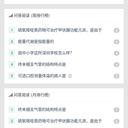
断，表情恐怖，大汗淋漓，此时首要的护理措施是
问答阅读 (周排行榜)
硫氧嘧啶类药物可治疗甲状腺功能亢进，是由于
1
6
能量代谢是指能量的
2
5
丽中小学这所深圳学校怎么样？
3
4
终末细支气管的结构特点是
4
4
可选口腔测量体温的病人是（）
5
3
问答阅读 (月排行榜)
终末细支气管的结构特点是
1
7
硫氧嘧啶类药物可治疗甲状腺功能亢进，是由于
2
6