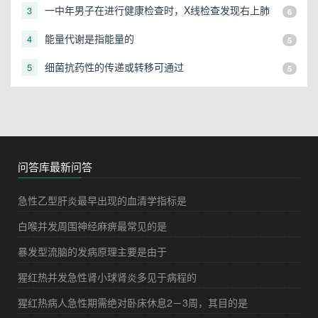
一中年男子在进行健康检查时，X线检查发现右上肺
3
6
有一直径3cm的圆形阴影，应初步考虑
能量代谢是指能量的
4
5
细菌抗药性的传递或转移可通过
5
5
问答库最新问答
急性乙型肝炎最早出现的血清学指标是
白喉并发周围神经麻痹最常见的是
暴发型流脑的发病原理主要是由于
猩红热并发急性肾小球肾炎多见于病程的
猩红热病人急性期需绝对卧床休息2－3周，其目的是