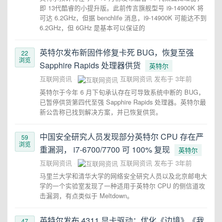
即 13代酷睿的小提升版。此前传言旗舰型号 i9-14900K 将
可达 6.2GHz，但据 benchlife 消息，i9-14900K 可能达不到
6.2GHz，但 6GHz 是基本可以保证的
英特尔发布新固件修复卡死 BUG，恢复至强
22
浏览
Sapphire Rapids 处理器供货
英特尔
互联网资讯
互联网资讯
发布于
3年前
英特尔于今年 6 月下旬承认存在可导致系统中断的 BUG，
已暂停供货第四代至强 Sapphire Rapids 处理器。英特尔最
新公告称已找到解决方案，并已恢复供货。
中国安全研究人员发现部分英特尔 CPU 存在严
59
浏览
重漏洞， i7-6700/7700 可 100% 复现
英特尔
互联网资讯
互联网资讯
发布于
3年前
马里兰大学和清华大学的网络安全研究人员以及北京邮电大
学的一个实验室发现了一种适用于英特尔 CPU 的侧信道攻
击漏洞，有点类似于 Meltdown。
英特尔发布 4311 显卡驱动：优化《边境》《我
47