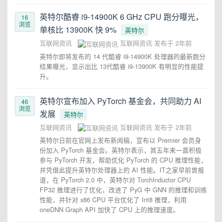
英特尔酷睿 i9-14900K 6 GHz CPU 跑分曝光，
16
浏览
单核比 13900K 快 9%
英特尔
互联网资讯
互联网资讯
发布于
2年前
英特尔即将发布的 14 代酷睿 i9-14900K 处理器的最新跑分
结果曝光，显示出比 13代酷睿 i9-13900K 有明显的性能提
升。
英特尔宣布加入 PyTorch 基金会，共同助力 AI
46
浏览
发展
英特尔
互联网资讯
互联网资讯
发布于
2年前
英特尔日前在官网上发布新闻稿，宣布以 Premier 会员身
份加入 PyTorch 基金会。英特尔表示，其五年来一直积极
参与 PyTorch 开发，帮助优化 PyTorch 的 CPU 推理性能，
并凭借此提升英特尔处理器上的 AI 性能。IT之家早前曾报
道，在 PyTorch 2.0 中，英特尔对 TorchInductor CPU
FP32 推理进行了优化，改进了 PyG 中 GNN 的推理和训练
性能，并针对 x86 CPU 平台优化了 Int8 推理，利用
oneDNN Graph API 加快了 CPU 上的推理速度。