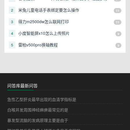
态的设备可以运行
米兔儿童电话手表绑定要怎么操作
2
11
得力m2500dw怎么联网打印
3
11
小度智能屏x10怎么上传照片
4
9
雷柏v500pro换轴教程
5
9
问答库最新问答
急性乙型肝炎最早出现的血清学指标是
白喉并发周围神经麻痹最常见的是
暴发型流脑的发病原理主要是由于