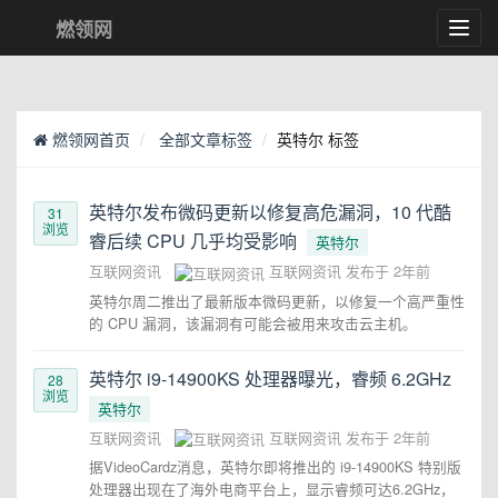
燃领网
Toggl
navig
燃领网首页
全部文章标签
英特尔 标签
英特尔发布微码更新以修复高危漏洞，10 代酷
31
浏览
睿后续 CPU 几乎均受影响
英特尔
互联网资讯
互联网资讯
发布于
2年前
英特尔周二推出了最新版本微码更新，以修复一个高严重性
的 CPU 漏洞，该漏洞有可能会被用来攻击云主机。
英特尔 i9-14900KS 处理器曝光，睿频 6.2GHz
28
浏览
英特尔
互联网资讯
互联网资讯
发布于
2年前
据VideoCardz消息，英特尔即将推出的 i9-14900KS 特别版
处理器出现在了海外电商平台上，显示睿频可达6.2GHz，