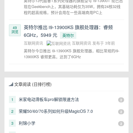
英特尔13代酷睿T系列处理器的旗舰型号 i9-13900T 现已出
现在Geekbench上，其基础功耗仅为35W，拥有24核32线
程的超高规格，预计会用在一些高端商用PC上
英特尔推出 i9-13900KS 旗舰处理器：睿频
49
浏览
6GHz，5949 元
英特尔
互联网资讯
互联网资讯
发布于
3年前
英特尔今日推出 i9-13900KS 旗舰处理器，相比常规的i9-
13900KS 睿频更高，达到了6GHz
文章阅读 (日排行榜)
米家电动滑板车pro解锁限速方法
1
2
荣耀50/60/70系列如何升级MagicOS 7.0
2
2
利锦小学
3
2