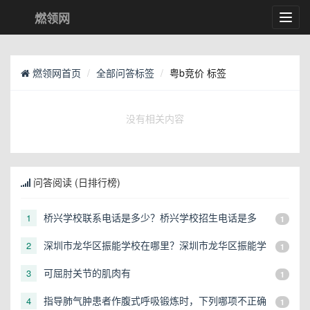
燃领网
Toggl
navig
燃领网首页
全部问答标签
粤b竞价 标签
没有相关内容
问答阅读 (日排行榜)
桥兴学校联系电话是多少？桥兴学校招生电话是多
1
1
少？
深圳市龙华区振能学校在哪里？深圳市龙华区振能学
2
1
校地址在哪？
可屈肘关节的肌肉有
3
1
指导肺气肿患者作腹式呼吸锻炼时，下列哪项不正确
4
1