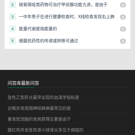
硫氧嘧啶类药物可治疗甲状腺功能亢进，是由于
2
6
一中年男子在进行健康检查时，X线检查发现右上肺
3
6
有一直径3cm的圆形阴影，应初步考虑
能量代谢是指能量的
4
5
细菌抗药性的传递或转移可通过
5
5
问答库最新问答
急性乙型肝炎最早出现的血清学指标是
白喉并发周围神经麻痹最常见的是
暴发型流脑的发病原理主要是由于
猩红热并发急性肾小球肾炎多见于病程的