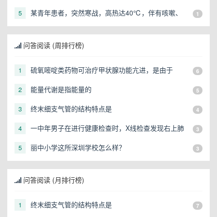
某青年患者，突然寒战，高热达40℃，伴有咳嗽、
5
1
胸痛，2h前服阿司匹林，出大汗后热退，血压10．6
／6．5kPa，脉搏102次／min，神志清，四肢暖，白
问答阅读 (周排行榜)
细胞20×10的9次方／L，胸片为右上肺大片状阴影，
呈段分布，诊断为
硫氧嘧啶类药物可治疗甲状腺功能亢进，是由于
1
6
能量代谢是指能量的
2
5
终末细支气管的结构特点是
3
4
一中年男子在进行健康检查时，X线检查发现右上肺
4
3
有一直径3cm的圆形阴影，应初步考虑
丽中小学这所深圳学校怎么样？
5
3
问答阅读 (月排行榜)
终末细支气管的结构特点是
1
7