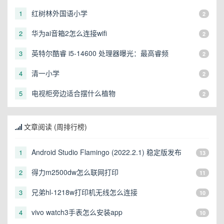
红树林外国语小学
1
2
华为ai音箱2怎么连接wifi
2
2
英特尔酷睿 i5-14600 处理器曝光：最高睿频
3
2
5.2GHz，烤机功耗 156W
清一小学
4
2
电视柜旁边适合摆什么植物
5
2
文章阅读 (周排行榜)
Android Studio Flamingo (2022.2.1) 稳定版发布
1
13
得力m2500dw怎么联网打印
2
11
兄弟hl-1218w打印机无线怎么连接
3
10
vivo watch3手表怎么安装app
4
10