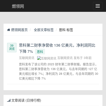
燃领网
Toggl
navig
燃领网首页
全部文章标签
思科 标签
思科第二财季净营收 136 亿美元，净利润同比
39
浏览
下降 7%
思科
互联网资讯
互联网资讯
发布于
3年前
思科发布了该公司的 2023 财年第二财季财报。报告显示，
思科第二财季净营收为 136 亿美元，与去年同期的 127 亿
美元相比增长 7%；净利润为 28 亿美元，与去年同期的 30
亿美元相比下降 7%
文章阅读 (日排行榜)