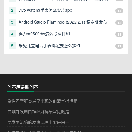
态的设备可以运行
vivo watch3手表怎么安装app
2
14
Android Studio Flamingo (2022.2.1) 稳定版发布
3
12
得力m2500dw怎么联网打印
4
11
米兔儿童电话手表绑定要怎么操作
5
11
问答库最新问答
急性乙型肝炎最早出现的血清学指标是
白喉并发周围神经麻痹最常见的是
暴发型流脑的发病原理主要是由于