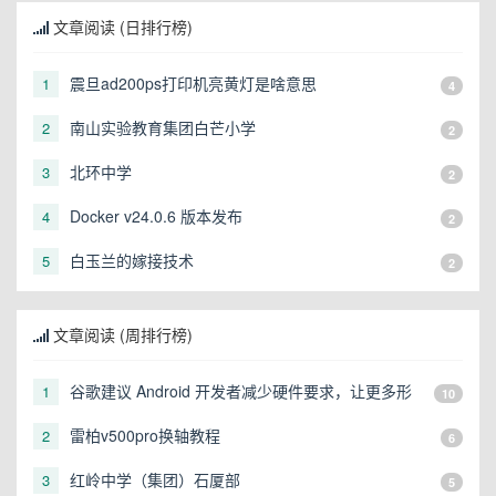
文章阅读 (日排行榜)
震旦ad200ps打印机亮黄灯是啥意思
1
4
南山实验教育集团白芒小学
2
2
北环中学
3
2
Docker v24.0.6 版本发布
4
2
白玉兰的嫁接技术
5
2
文章阅读 (周排行榜)
谷歌建议 Android 开发者减少硬件要求，让更多形
1
10
态的设备可以运行
雷柏v500pro换轴教程
2
6
红岭中学（集团）石厦部
3
5