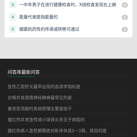
一中年男子在进行健康检查时，X线检查发现右上肺
3
6
有一直径3cm的圆形阴影，应初步考虑
能量代谢是指能量的
4
5
细菌抗药性的传递或转移可通过
5
5
问答库最新问答
急性乙型肝炎最早出现的血清学指标是
白喉并发周围神经麻痹最常见的是
暴发型流脑的发病原理主要是由于
猩红热并发急性肾小球肾炎多见于病程的
猩红热病人急性期需绝对卧床休息2－3周，其目的是