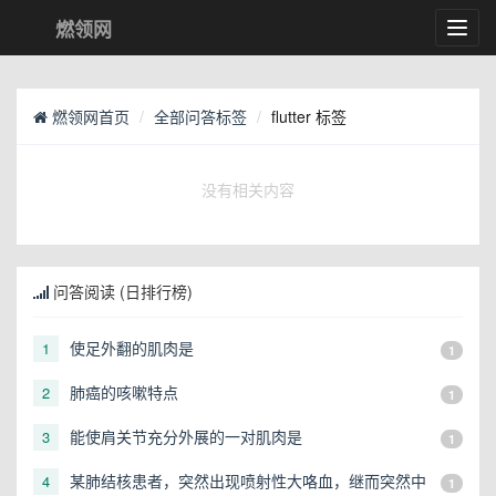
燃领网
Toggl
navig
燃领网首页
全部问答标签
flutter 标签
没有相关内容
问答阅读 (日排行榜)
使足外翻的肌肉是
1
1
肺癌的咳嗽特点
2
1
能使肩关节充分外展的一对肌肉是
3
1
某肺结核患者，突然出现喷射性大咯血，继而突然中
4
1