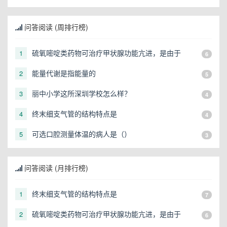
断，表情恐怖，大汗淋漓，此时首要的护理措施是
问答阅读 (周排行榜)
硫氧嘧啶类药物可治疗甲状腺功能亢进，是由于
1
6
能量代谢是指能量的
2
5
丽中小学这所深圳学校怎么样？
3
4
终末细支气管的结构特点是
4
4
可选口腔测量体温的病人是（）
5
3
问答阅读 (月排行榜)
终末细支气管的结构特点是
1
7
硫氧嘧啶类药物可治疗甲状腺功能亢进，是由于
2
6