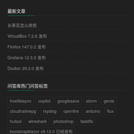
最新文章
长寿花怎么修剪
VirtualBox 7.2.6 发布
Firefox 147.0.2 发布
Grafana 12.3.2 发布
Docker 29.2.0 发布
问答库热门问答标签
freefilesync
copilot
googlesans
storm
genie
cloudnativepg
rsyslog
openfire
arduino
flux
hutool
wireshark
photoshop
fastdfs
bootstrapblazor v9.12.0 已经发布