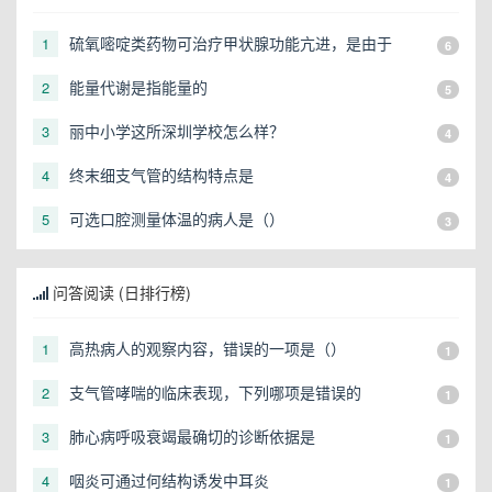
硫氧嘧啶类药物可治疗甲状腺功能亢进，是由于
1
6
能量代谢是指能量的
2
5
丽中小学这所深圳学校怎么样？
3
4
终末细支气管的结构特点是
4
4
可选口腔测量体温的病人是（）
5
3
问答阅读 (日排行榜)
高热病人的观察内容，错误的一项是（）
1
1
支气管哮喘的临床表现，下列哪项是错误的
2
1
肺心病呼吸衰竭最确切的诊断依据是
3
1
咽炎可通过何结构诱发中耳炎
4
1