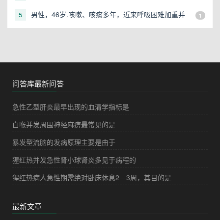
男性，46岁.咳嗽、咳痰多年，近来呼吸困难加重并
5
1
伴双下肢浮肿，心电图显示右室肥大.应考虑为
问答库最新问答
急性乙型肝炎最早出现的血清学指标是
白喉并发周围神经麻痹最常见的是
暴发型流脑的发病原理主要是由于
猩红热并发急性肾小球肾炎多见于病程的
猩红热病人急性期需绝对卧床休息2－3周，其目的是
最新文章