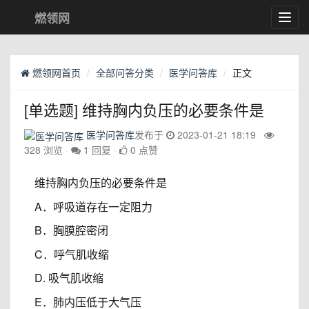
燃领网
Toggl
navig
燃领网首页
全部问答分类
医学问答库
正文
[单选题] 维持胸内负压的必要条件是
医学问答库
发布于
2023-01-21 18:19
328 浏览
1 回复
0 点赞
维持胸内负压的必要条件是
A．呼吸道存在一定阻力
B．胸膜腔密闭
C．呼气肌收缩
D. 吸气肌收缩
E．肺内压低于大气压