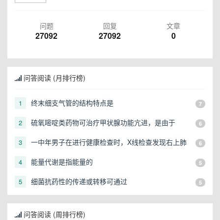
问题
回复
文章
27092
27092
0
问答阅读 (月排行榜)
终末细支气管的结构特点是
1
7
硫氧嘧啶类药物可治疗甲状腺功能亢进，是由于
2
6
一中年男子在进行健康检查时，X线检查发现右上肺
3
6
有一直径3cm的圆形阴影，应初步考虑
能量代谢是指能量的
4
5
细菌抗药性的传递或转移可通过
5
5
问答阅读 (周排行榜)