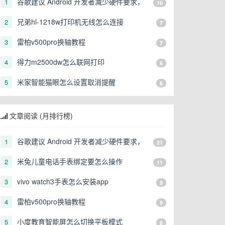
谷歌建议 Android 开发者减少硬件要求，
1
10
让更多形态的设备可以运行
兄弟hl-1218w打印机无线怎么连接
2
7
雷柏v500pro换轴教程
3
7
得力m2500dw怎么联网打印
4
6
米家智能猫眼怎么设置取消提醒
5
6
文章阅读 (月排行榜)
谷歌建议 Android 开发者减少硬件要求，
1
21
让更多形态的设备可以运行
米兔儿童电话手表绑定要怎么操作
2
11
vivo watch3手表怎么安装app
3
9
雷柏v500pro换轴教程
4
9
小度教育智能屏怎么切换平板模式
5
8