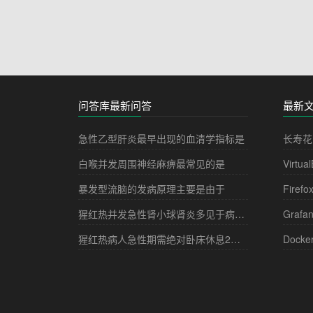
问答库最新问答
最新
急性乙型肝炎最早出现的血清学指标是
长寿花
白喉并发周围神经麻痹最常见的是
Virtua
暴发型流脑的发病原理主要是由于
Firefo
猩红热并发急性肾小球肾炎多见于病程的
Grafa
猩红热病人急性期需绝对卧床休息2－3周，其目的是
Docke