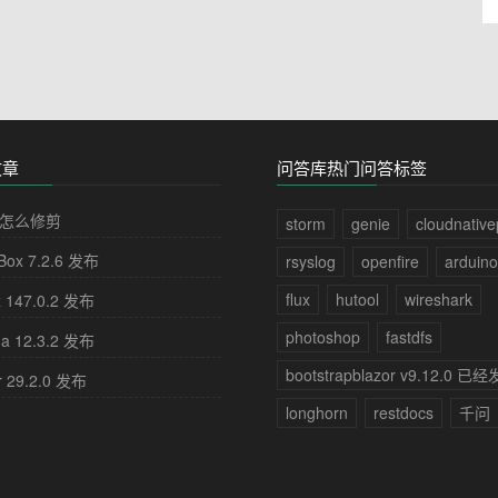
文章
问答库热门问答标签
怎么修剪
storm
genie
cloudnativ
lBox 7.2.6 发布
rsyslog
openfire
arduino
flux
hutool
wireshark
x 147.0.2 发布
photoshop
fastdfs
na 12.3.2 发布
bootstrapblazor v9.12.0 已
r 29.2.0 发布
longhorn
restdocs
千问