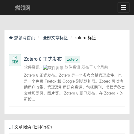
燃领网
Toggl
navig
燃领网首页
全部文章标签
zotero 标签
14
Zotero 8 正式发布
zotero
浏览
软件资讯
软件资讯
发布于
6个月前
Zotero 8 正式发布。Zotero 是一个参考文献管理软件，也
是一个免费 Firefox 和 Google 浏览器扩展。Zotero 可以协
助用户收集、管理及引用研究资源，包括期刊、书籍等各类
文献和网页、图片等。 Zotero 8 现已发布，在 Zotero 7 的
新设...
文章阅读 (日排行榜)