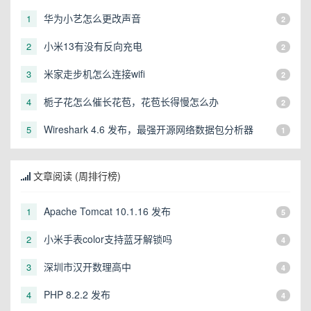
华为小艺怎么更改声音
1
2
小米13有没有反向充电
2
2
米家走步机怎么连接wifi
3
2
栀子花怎么催长花苞，花苞长得慢怎么办
4
2
Wireshark 4.6 发布，最强开源网络数据包分析器
5
1
文章阅读 (周排行榜)
Apache Tomcat 10.1.16 发布
1
5
小米手表color支持蓝牙解锁吗
2
4
深圳市汉开数理高中
3
4
PHP 8.2.2 发布
4
4