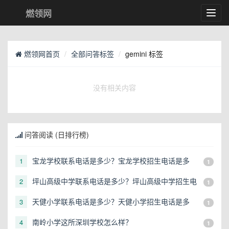
燃领网
Toggl
navig
燃领网首页
全部问答标签
gemini 标签
没有相关内容
问答阅读 (日排行榜)
宝龙学校联系电话是多少？宝龙学校招生电话是多
1
1
少？
坪山高级中学联系电话是多少？坪山高级中学招生电
2
1
话是多少？
天健小学联系电话是多少？天健小学招生电话是多
3
1
少？
南岭小学这所深圳学校怎么样？
4
1