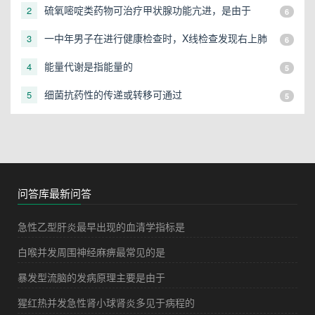
硫氧嘧啶类药物可治疗甲状腺功能亢进，是由于
2
6
一中年男子在进行健康检查时，X线检查发现右上肺
3
6
有一直径3cm的圆形阴影，应初步考虑
能量代谢是指能量的
4
5
细菌抗药性的传递或转移可通过
5
5
问答库最新问答
急性乙型肝炎最早出现的血清学指标是
白喉并发周围神经麻痹最常见的是
暴发型流脑的发病原理主要是由于
猩红热并发急性肾小球肾炎多见于病程的