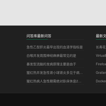
问答库最新问答
最新
急性乙型肝炎最早出现的血清学指标是
长寿花
白喉并发周围神经麻痹最常见的是
Virtua
暴发型流脑的发病原理主要是由于
Firefo
猩红热并发急性肾小球肾炎多见于病程的
Grafa
猩红热病人急性期需绝对卧床休息2－3周，其目的是
Docke