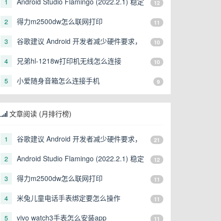
Android Studio Flamingo (2022.2.1) 稳定
1
12
版发布
得力m2500dw怎么联网打印
2
11
谷歌建议 Android 开发者减少硬件要求，
3
10
让更多形态的设备可以运行
兄弟hl-1218w打印机无线怎么连接
4
10
小爱随身音箱怎么连接手机
5
9
文章阅读 (月排行榜)
谷歌建议 Android 开发者减少硬件要求，
1
21
让更多形态的设备可以运行
Android Studio Flamingo (2022.2.1) 稳定
2
12
版发布
得力m2500dw怎么联网打印
3
11
米兔儿童电话手表绑定要怎么操作
4
11
vivo watch3手表怎么安装app
5
11