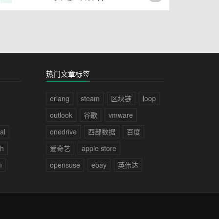
热门文章标签
erlang
steam
区块链
loop
outlook
谷歌
vmware
al
onedrive
西部数据
百度
ch
爱奇艺
apple store
m
opensuse
ebay
英伟达