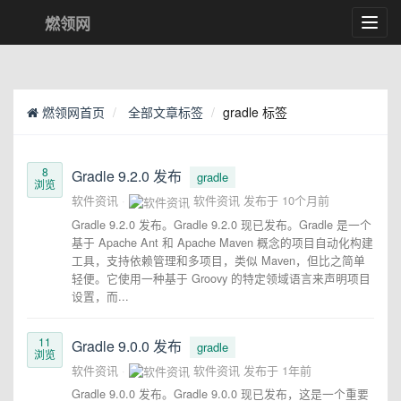
燃领网
Toggl
navig
燃领网首页
全部文章标签
gradle 标签
8
Gradle 9.2.0 发布
gradle
浏览
软件资讯
软件资讯
发布于
10个月前
Gradle 9.2.0 发布。Gradle 9.2.0 现已发布。Gradle 是一个
基于 Apache Ant 和 Apache Maven 概念的项目自动化构建
工具，支持依赖管理和多项目，类似 Maven，但比之简单
轻便。它使用一种基于 Groovy 的特定领域语言来声明项目
设置，而...
11
Gradle 9.0.0 发布
gradle
浏览
软件资讯
软件资讯
发布于
1年前
Gradle 9.0.0 发布。Gradle 9.0.0 现已发布，这是一个重要