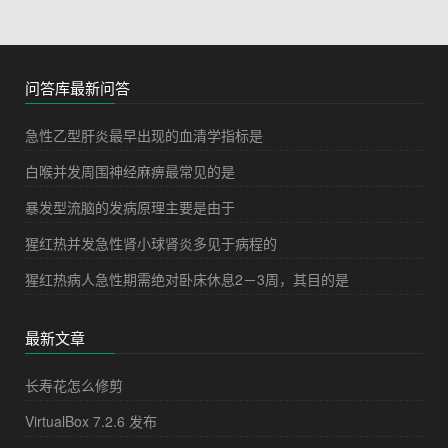
问答库最新问答
急性乙型肝炎最早出现的血清学指标是
白喉并发周围神经麻痹最常见的是
暴发型流脑的发病原理主要是由于
猩红热并发急性肾小球肾炎多见于病程的
猩红热病人急性期需绝对卧床休息2－3周，其目的是
最新文章
长寿花怎么修剪
VirtualBox 7.2.6 发布