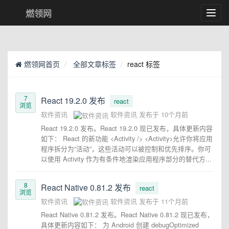
燃领网
Toggl
navig
燃领网首页
全部文章标签
react 标签
7
React 19.2.0 发布
react
浏览
软件资讯
软件资讯
发布于
10个月前
React 19.2.0 发布。React 19.2.0 现已发布，具体更新内容
如下： React 的新功能 <Activity /> <Activity>允许你将应用
程序拆分为“活动”，这些活动可以被控制和优先排序。你可
以使用 Activity 作为有条件地渲染应用程序部分的替代方...
8
React Native 0.81.2 发布
react
浏览
软件资讯
软件资讯
发布于
11个月前
React Native 0.81.2 发布。React Native 0.81.2 现已发布，
具体更新内容如下： 为 Android 创建 debugOptimized