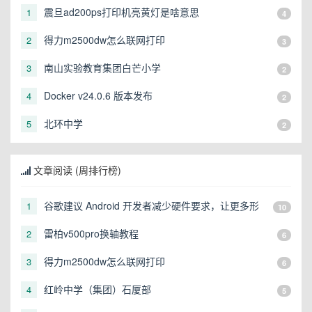
震旦ad200ps打印机亮黄灯是啥意思
1
4
得力m2500dw怎么联网打印
2
3
南山实验教育集团白芒小学
3
2
Docker v24.0.6 版本发布
4
2
北环中学
5
2
文章阅读 (周排行榜)
谷歌建议 Android 开发者减少硬件要求，让更多形
1
10
态的设备可以运行
雷柏v500pro换轴教程
2
6
得力m2500dw怎么联网打印
3
6
红岭中学（集团）石厦部
4
5