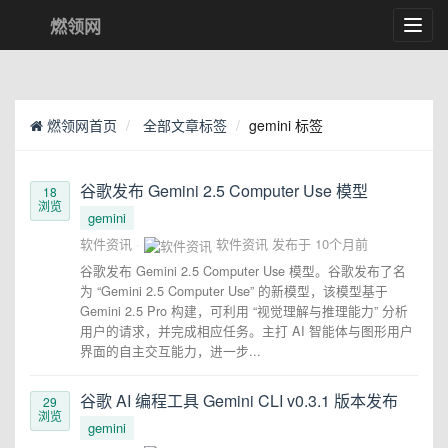
燃领网
Toggl
navig
燃领网首页
全部文章标签
gemini 标签
谷歌发布 Gemini 2.5 Computer Use 模型
18
浏览
gemini
软件资讯
软件资讯
发布于
10个月前
谷歌发布 Gemini 2.5 Computer Use 模型。谷歌发布了名
为 “Gemini 2.5 Computer Use” 的新模型，该模型基于
Gemini 2.5 Pro 构建，可利用 “视觉理解与推理能力” 分析
用户的请求，并完成相应任务。主打 AI 智能体与图形用户
界面的自主交互能力，进一步...
谷歌 AI 编程工具 Gemini CLI v0.3.1 版本发布
29
浏览
gemini