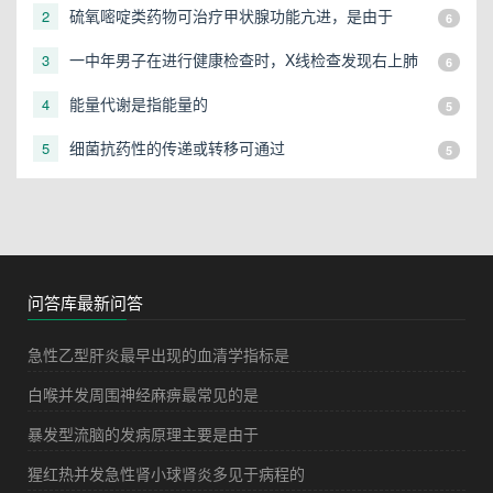
硫氧嘧啶类药物可治疗甲状腺功能亢进，是由于
2
6
一中年男子在进行健康检查时，X线检查发现右上肺
3
6
有一直径3cm的圆形阴影，应初步考虑
能量代谢是指能量的
4
5
细菌抗药性的传递或转移可通过
5
5
问答库最新问答
急性乙型肝炎最早出现的血清学指标是
白喉并发周围神经麻痹最常见的是
暴发型流脑的发病原理主要是由于
猩红热并发急性肾小球肾炎多见于病程的