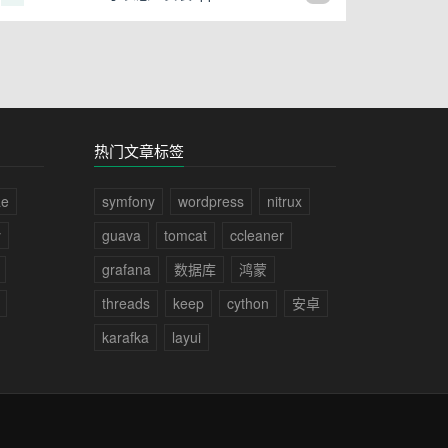
热门文章标签
ae
symfony
wordpress
nitrux
y
guava
tomcat
ccleaner
grafana
数据库
鸿蒙
threads
keep
cython
安卓
karafka
layui