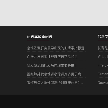
问答库最新问答
最新
急性乙型肝炎最早出现的血清学指标是
长寿花
白喉并发周围神经麻痹最常见的是
Virtua
暴发型流脑的发病原理主要是由于
Firefo
猩红热并发急性肾小球肾炎多见于病程的
Grafa
猩红热病人急性期需绝对卧床休息2－3周，其目的是
Docke