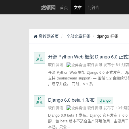
燃领网
首页
文章
问答库
燃领网首页
全部文章标签
django 标签
7
开源 Python Web 框架 Django 6.0 正
浏览
软件资讯
软件资讯
发布于
8个月前
开源 Python Web 框架 Django 6.0 正式发布。
支持 (mainstream support) — 虽然 5
户尽早升级。 同时，5.1 系...
10
Django 6.0 beta 1 发布
django
浏览
软件资讯
软件资讯
发布于
10个月
Django 6.0 beta 1 发布。Django 官方
醒，该 beta 版本不适合生产环境使用，主要用于测
本起，只会...