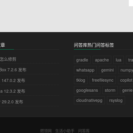
文章
问答库热门问答标签
怎么修剪
gradle
apache
lua
tr
lBox 7.2.6 发布
whatsapp
gemini
nump
tklog
freefilesync
copilot
x 147.0.2 发布
googlesans
storm
genie
na 12.3.2 发布
cloudnativepg
rsyslog
r 29.2.0 发布
燃领网
生活小助手
问答库