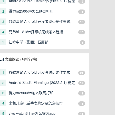
Android Studio Flamingo (2022.2.1) 稳定
1
12
版发布
得力m2500dw怎么联网打印
2
11
谷歌建议 Android 开发者减少硬件要求，
3
10
让更多形态的设备可以运行
兄弟hl-1218w打印机无线怎么连接
4
10
红岭中学（集团）石厦部
5
8
文章阅读 (月排行榜)
谷歌建议 Android 开发者减少硬件要求，
1
21
让更多形态的设备可以运行
Android Studio Flamingo (2022.2.1) 稳定
2
12
版发布
得力m2500dw怎么联网打印
3
11
米兔儿童电话手表绑定要怎么操作
4
11
vivo watch3手表怎么安装app
5
11