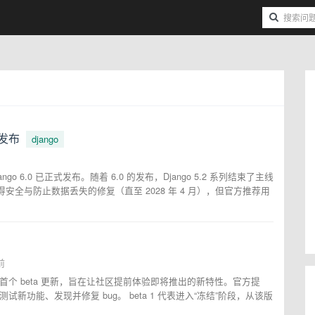
式发布
django
Django 6.0 已正式发布。随着 6.0 的发布，Django 5.2 系列结束了主线
.2 会继续获得安全与防止数据丢失的修复（直至 2028 年 4 月），但官方推荐用
前
发布了 6.0 首个 beta 更新，旨在让社区提前体验即将推出的新特性。官方提
试新功能、发现并修复 bug。 beta 1 代表进入“冻结”阶段，从该版