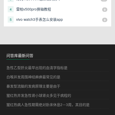
雷柏v500pro换轴教程
4
9
vivo watch3手表怎么安装app
5
9
问答库最新问答
急性乙型肝炎最早出现的血清学指标是
白喉并发周围神经麻痹最常见的是
暴发型流脑的发病原理主要是由于
猩红热并发急性肾小球肾炎多见于病程的
猩红热病人急性期需绝对卧床休息2－3周，其目的是