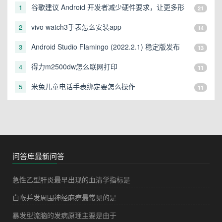
谷歌建议 Android 开发者减少硬件要求，让更多形
1
21
态的设备可以运行
vivo watch3手表怎么安装app
2
14
Android Studio Flamingo (2022.2.1) 稳定版发布
3
13
得力m2500dw怎么联网打印
4
11
米兔儿童电话手表绑定要怎么操作
5
11
问答库最新问答
急性乙型肝炎最早出现的血清学指标是
白喉并发周围神经麻痹最常见的是
暴发型流脑的发病原理主要是由于