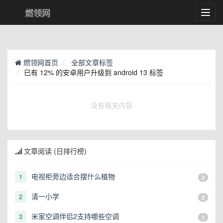
燃领网
Toggl
navig
燃领网首页
全部文章标签
已有 12% 的安卓用户升级到 android 13 标签
没有相关内容
文章阅读 (日排行榜)
电视柜旁边适合摆什么植物
1
2
清一小学
2
2
米家空调伴侣2支持哪些空调
3
1