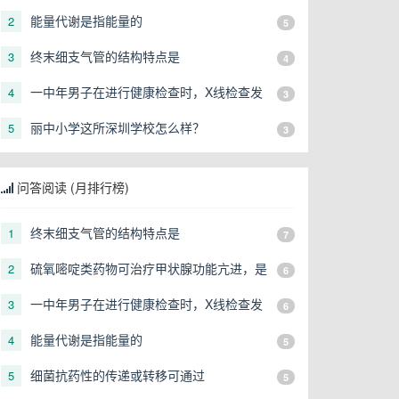
由于
能量代谢是指能量的
2
5
终末细支气管的结构特点是
3
4
一中年男子在进行健康检查时，X线检查发
4
3
现右上肺有一直径3cm的圆形阴影，应初步
丽中小学这所深圳学校怎么样？
5
3
考虑
问答阅读 (月排行榜)
终末细支气管的结构特点是
1
7
硫氧嘧啶类药物可治疗甲状腺功能亢进，是
2
6
由于
一中年男子在进行健康检查时，X线检查发
3
6
现右上肺有一直径3cm的圆形阴影，应初步
能量代谢是指能量的
4
5
考虑
细菌抗药性的传递或转移可通过
5
5