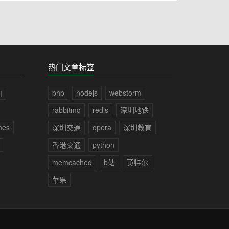
热门文章标签
山
php
nodejs
webstorm
rabbitmq
redis
深圳地铁
nes
深圳交通
opera
深圳教育
香港交通
python
memcached
b站
英特尔
苹果