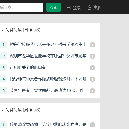
登录
注册
搜索
问答阅读 (日排行榜)
桥兴学校联系电话是多少？桥兴学校招生电
1
1
话是多少？
深圳市龙华区振能学校在哪里？深圳市龙华
2
1
区振能学校地址在哪？
可屈肘关节的肌肉有
3
1
指导肺气肿患者作腹式呼吸锻炼时，下列哪
4
1
项不正确
某青年患者，突然寒战，高热达40℃，伴
5
1
有咳嗽、胸痛，2h前服阿司匹林，出大汗
后热退，血压10．6／6．5kPa，脉搏102
问答阅读 (周排行榜)
次／min，神志清，四肢暖，白细胞20×10
的9次方／L，胸片为右上肺大片状阴影，
硫氧嘧啶类药物可治疗甲状腺功能亢进，是
1
6
呈段分布，诊断为