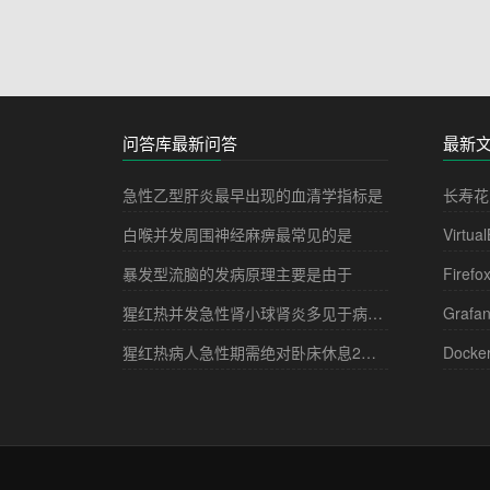
问答库最新问答
最新
急性乙型肝炎最早出现的血清学指标是
长寿花
白喉并发周围神经麻痹最常见的是
Virtua
暴发型流脑的发病原理主要是由于
Firefo
猩红热并发急性肾小球肾炎多见于病程的
Grafa
猩红热病人急性期需绝对卧床休息2－3周，其目的是
Docke