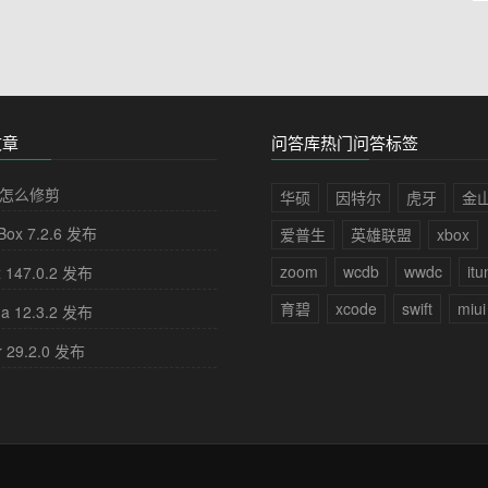
文章
问答库热门问答标签
怎么修剪
华硕
因特尔
虎牙
金
lBox 7.2.6 发布
爱普生
英雄联盟
xbox
zoom
wcdb
wwdc
itu
x 147.0.2 发布
育碧
xcode
swift
miui
na 12.3.2 发布
r 29.2.0 发布