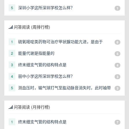
话是多少？
深圳小学这所深圳学校怎么样？
5
1
问答阅读 (周排行榜)
硫氧嘧啶类药物可治疗甲状腺功能亢进，是由于
1
6
能量代谢是指能量的
2
5
终末细支气管的结构特点是
3
4
丽中小学这所深圳学校怎么样？
4
3
测血压时，输气球打气至肱动脉音消失时，此时袖带
5
3
内压力是（）
问答阅读 (月排行榜)
终末细支气管的结构特点是
1
7