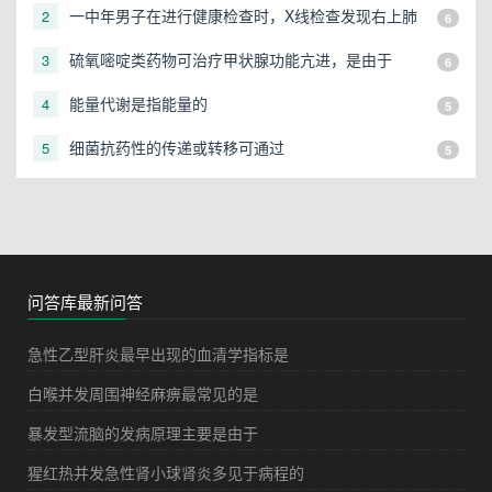
一中年男子在进行健康检查时，X线检查发现右上肺
2
6
有一直径3cm的圆形阴影，应初步考虑
硫氧嘧啶类药物可治疗甲状腺功能亢进，是由于
3
6
能量代谢是指能量的
4
5
细菌抗药性的传递或转移可通过
5
5
问答库最新问答
急性乙型肝炎最早出现的血清学指标是
白喉并发周围神经麻痹最常见的是
暴发型流脑的发病原理主要是由于
猩红热并发急性肾小球肾炎多见于病程的