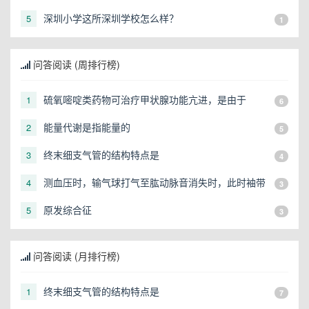
话是多少？
深圳小学这所深圳学校怎么样？
5
1
问答阅读 (周排行榜)
硫氧嘧啶类药物可治疗甲状腺功能亢进，是由于
1
6
能量代谢是指能量的
2
5
终末细支气管的结构特点是
3
4
测血压时，输气球打气至肱动脉音消失时，此时袖带
4
3
内压力是（）
原发综合征
5
3
问答阅读 (月排行榜)
终末细支气管的结构特点是
1
7