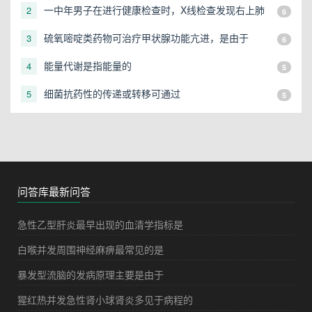
一中年男子在进行健康检查时，X线检查发现右上肺
2
6
有一直径3cm的圆形阴影，应初步考虑
硫氧嘧啶类药物可治疗甲状腺功能亢进，是由于
3
6
能量代谢是指能量的
4
5
细菌抗药性的传递或转移可通过
5
5
问答库最新问答
急性乙型肝炎最早出现的血清学指标是
白喉并发周围神经麻痹最常见的是
暴发型流脑的发病原理主要是由于
猩红热并发急性肾小球肾炎多见于病程的