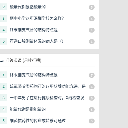
由于
能量代谢是指能量的
2
5
丽中小学这所深圳学校怎么样？
3
4
终末细支气管的结构特点是
4
4
可选口腔测量体温的病人是（）
5
3
问答阅读 (月排行榜)
终末细支气管的结构特点是
1
7
硫氧嘧啶类药物可治疗甲状腺功能亢进，是
2
6
由于
一中年男子在进行健康检查时，X线检查发
3
6
现右上肺有一直径3cm的圆形阴影，应初步
能量代谢是指能量的
4
5
考虑
细菌抗药性的传递或转移可通过
5
5