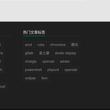
热门文章标签
t
amd
ruby
chromeos
腾讯
is
gitlab
富士康
studio display
l
chatgtp
openssl
adobe
rk
powershell
phpunit
opendal
eclipse
llvm
loud