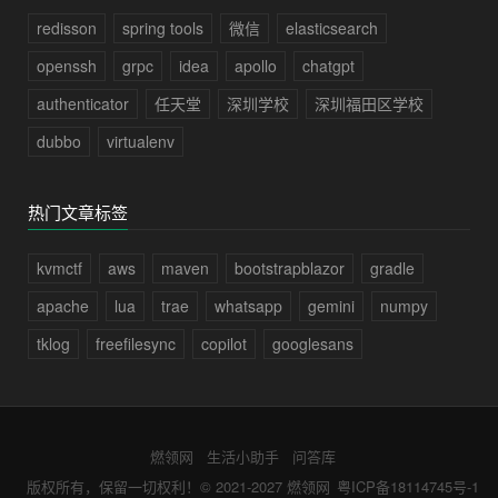
redisson
spring tools
微信
elasticsearch
openssh
grpc
idea
apollo
chatgpt
authenticator
任天堂
深圳学校
深圳福田区学校
dubbo
virtualenv
热门文章标签
kvmctf
aws
maven
bootstrapblazor
gradle
apache
lua
trae
whatsapp
gemini
numpy
tklog
freefilesync
copilot
googlesans
燃领网
生活小助手
问答库
版权所有，保留一切权利！© 2021-2027
燃领网
粤ICP备18114745号-1