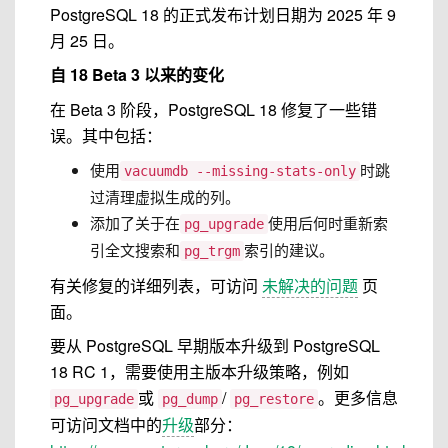
PostgreSQL 18 的正式发布计划日期为 2025 年 9
月 25 日。
自 18 Beta 3 以来的变化
在 Beta 3 阶段，PostgreSQL 18 修复了一些错
误。其中包括：
使用
时跳
vacuumdb --missing-stats-only
过清理虚拟生成的列。
添加了关于在
使用后何时重新索
pg_upgrade
引全文搜索和
索引的建议。
pg_trgm
有关修复的详细列表，可访问
未解决的问题
页
面。
要从 PostgreSQL 早期版本升级到 PostgreSQL
18 RC 1，需要使用主版本升级策略，例如
或
/
。更多信息
pg_upgrade
pg_dump
pg_restore
可访问文档中的
升级
部分：