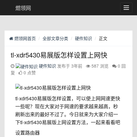
燃领网
Toggl
navig
燃领网首页
全部文章分类
硬件知识
正文
tl-xdr5430易展版怎样设置上网快
硬件知识
发布于 3年前
587 浏览
0 回
复
0 点赞
tl-xdr5430易展版怎样设置，可以使上网网速更快
一些呢？现在大家对于网速的要求越来越高，秒
刷新出来的最好不过了。今日就来为大家介绍一
下tl-xdr5430易展版上网设置方法，一起来看看吧
设置路由器