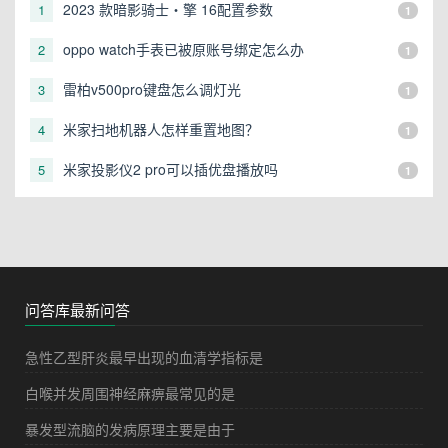
2023 款暗影骑士・擎 16配置参数
1
1
oppo watch手表已被原账号绑定怎么办
2
1
雷柏v500pro键盘怎么调灯光
3
1
米家扫地机器人怎样重置地图？
4
1
米家投影仪2 pro可以插优盘播放吗
5
1
问答库最新问答
急性乙型肝炎最早出现的血清学指标是
白喉并发周围神经麻痹最常见的是
暴发型流脑的发病原理主要是由于