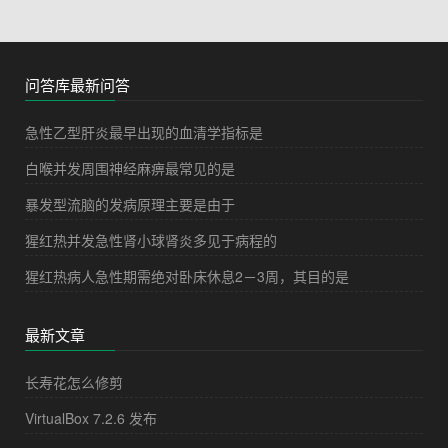
问答库最新问答
急性乙型肝炎最早出现的血清学指标是
白喉并发周围神经麻痹最常见的是
暴发型流脑的发病原理主要是由于
猩红热并发急性肾小球肾炎多见于病程的
猩红热病人急性期需绝对卧床休息2－3周，其目的是
最新文章
长寿花怎么修剪
VirtualBox 7.2.6 发布