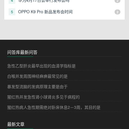
4
2
OPPO K9 Pro 新品发布会时间
5
2
问答库最新问答
急性乙型肝炎最早出现的血清学指标是
白喉并发周围神经麻痹最常见的是
暴发型流脑的发病原理主要是由于
猩红热并发急性肾小球肾炎多见于病程的
猩红热病人急性期需绝对卧床休息2－3周，其目的是
最新文章