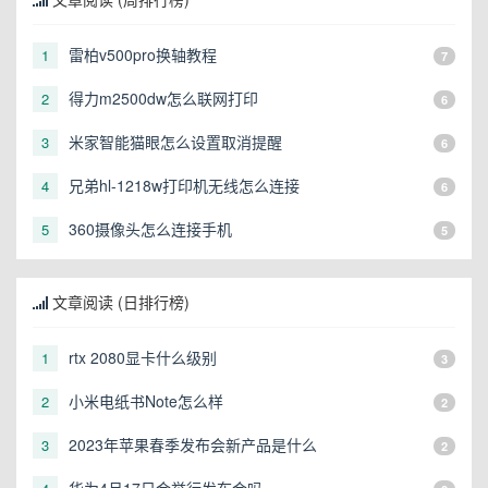
雷柏v500pro换轴教程
1
7
得力m2500dw怎么联网打印
2
6
米家智能猫眼怎么设置取消提醒
3
6
兄弟hl-1218w打印机无线怎么连接
4
6
360摄像头怎么连接手机
5
5
文章阅读 (日排行榜)
rtx 2080显卡什么级别
1
3
小米电纸书Note怎么样
2
2
2023年苹果春季发布会新产品是什么
3
2
华为4月17日会举行发布会吗