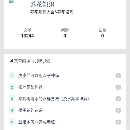
养花知识
养花知识大全&养花技巧
文章
问题
回复
13244
0
0
文章阅读 (月排行榜)
虎皮兰可以用沙子种吗
1
5
松叶菊如何养
2
5
幸福树浇水的正确方法（浇水频率详解）
3
4
栀子花的花语
4
4
亚蜡木怎么养成老桩
5
4