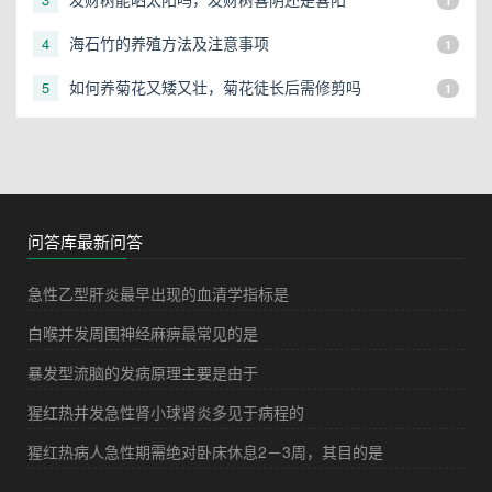
1
海石竹的养殖方法及注意事项
4
1
如何养菊花又矮又壮，菊花徒长后需修剪吗
5
1
问答库最新问答
急性乙型肝炎最早出现的血清学指标是
白喉并发周围神经麻痹最常见的是
暴发型流脑的发病原理主要是由于
猩红热并发急性肾小球肾炎多见于病程的
猩红热病人急性期需绝对卧床休息2－3周，其目的是