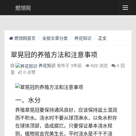
燃领网
Toggl
navig
燃领网首页
全部文章分类
养花知识
正文
翠晃冠的养殖方法和注意事项
养花知识
发布于 3年前
622 浏览
0 回
复
0 点赞
一、水分
养殖翠晃冠要保持通风良好，应该保持盆土湿润
而不积水。浇水时不要从球顶淋水，以免水积存
在球体顶部，造成腐烂。只要保证基本浇水规
则，植物就会完美生长，平时浇水是不干不浇