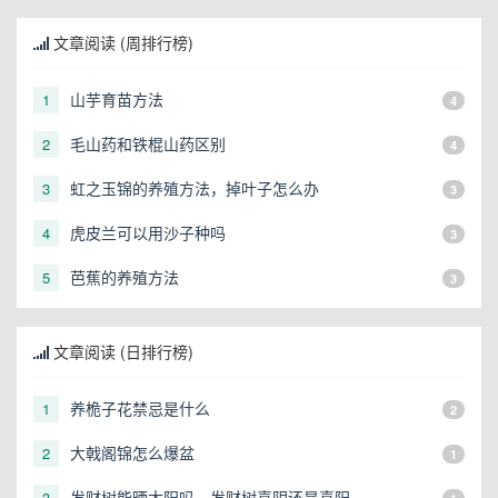
文章阅读 (周排行榜)
山芋育苗方法
1
4
毛山药和铁棍山药区别
2
4
虹之玉锦的养殖方法，掉叶子怎么办
3
3
虎皮兰可以用沙子种吗
4
3
芭蕉的养殖方法
5
3
文章阅读 (日排行榜)
养桅子花禁忌是什么
1
2
大戟阁锦怎么爆盆
2
1
发财树能晒太阳吗，发财树喜阴还是喜阳
3