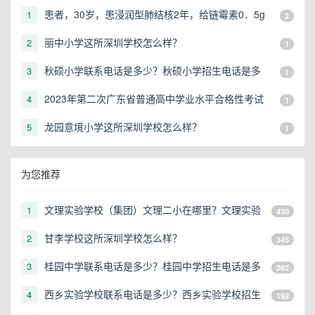
患者，30岁，患浸润型肺结核2年，给链霉素0．5g
1
2
肌注，2次／天，口服异烟肼、利福平治疗半年，近
丽中小学这所深圳学校怎么样？
2
1
来自诉耳鸣，听力下降，可能是
秋硕小学联系电话是多少？秋硕小学招生电话是多
3
1
少？
2023年第二次广东省普通高中学业水平合格性考试
4
1
报名地点有哪些？
龙园意境小学这所深圳学校怎么样？
5
1
为您推荐
文理实验学校（集团）文理二小在哪里？文理实验
1
430
学校（集团）文理二小地址在哪？
甘李学校这所深圳学校怎么样？
2
345
桂园中学联系电话是多少？桂园中学招生电话是多
3
282
少？
西乡实验学校联系电话是多少？西乡实验学校招生
4
192
电话是多少？