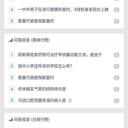
一中年男子在进行健康检查时，X线检查发现右上肺
4
6
有一直径3cm的圆形阴影，应初步考虑
能量代谢是指能量的
5
5
问答阅读 (周排行榜)
硫氧嘧啶类药物可治疗甲状腺功能亢进，是由于
1
6
丽中小学这所深圳学校怎么样？
2
5
能量代谢是指能量的
3
5
终末细支气管的结构特点是
4
4
可选口腔测量体温的病人是（）
5
3
问答阅读 (日排行榜)