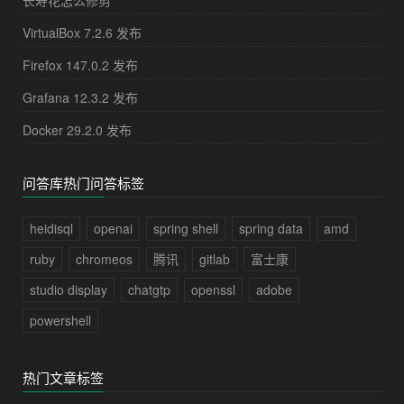
VirtualBox 7.2.6 发布
Firefox 147.0.2 发布
Grafana 12.3.2 发布
Docker 29.2.0 发布
问答库热门问答标签
heidisql
openai
spring shell
spring data
amd
ruby
chromeos
腾讯
gitlab
富士康
studio display
chatgtp
openssl
adobe
powershell
热门文章标签