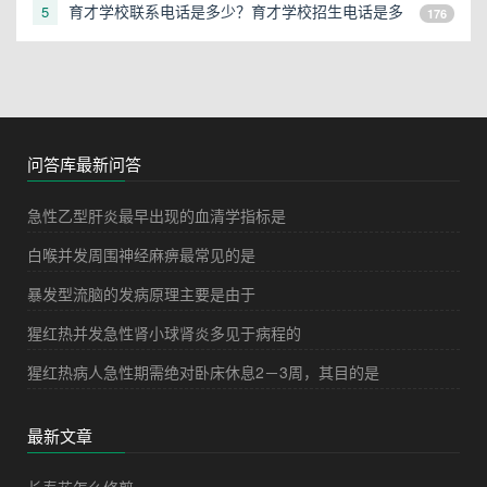
育才学校联系电话是多少？育才学校招生电话是多
5
176
少？
问答库最新问答
急性乙型肝炎最早出现的血清学指标是
白喉并发周围神经麻痹最常见的是
暴发型流脑的发病原理主要是由于
猩红热并发急性肾小球肾炎多见于病程的
猩红热病人急性期需绝对卧床休息2－3周，其目的是
最新文章
长寿花怎么修剪